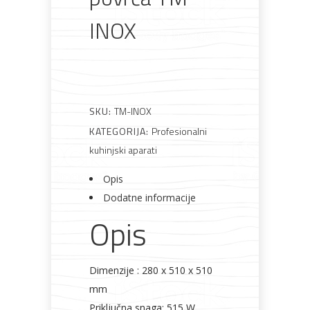
lakovi
materijali
dovratnici
INOX
Bijela
Metalna
Elektromaterijal
Vijčana
Okovi
tehnika
galanterija
roba
za
SKU:
TM-INOX
namještaj
KATEGORIJA:
Profesionalni
kuhinjski aparati
Opis
Bicikli
Dodatne informacije
Opis
Dimenzije : 280 x 510 x 510
mm
Priključna snaga: 515 W