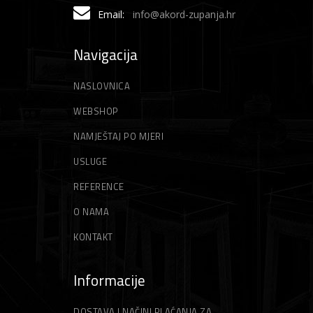
Email:
info@akord-zupanja.hr
Navigacija
NASLOVNICA
WEBSHOP
NAMJEŠTAJ PO MJERI
USLUGE
REFERENCE
O NAMA
KONTAKT
Informacije
DOSTAVA I NAČINI PLAĆANJA ZA