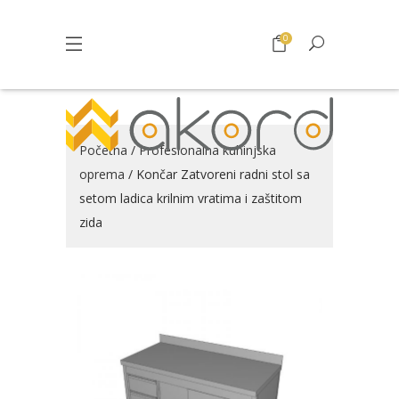
0
Početna
/
Profesionalna kuhinjska
oprema
/ Končar Zatvoreni radni stol sa
setom ladica krilnim vratima i zaštitom
zida