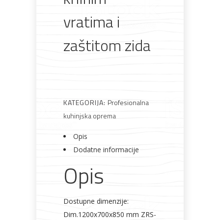
Rasvjeta
Boje i
Građevinski
Vodomaterijal
Vrata i
vratima i
lakovi
materijali
dovratnici
zaštitom zida
Bijela
Metalna
Elektromaterijal
Vijčana
Okovi
tehnika
galanterija
roba
za
namještaj
KATEGORIJA:
Profesionalna
kuhinjska oprema
Opis
Dodatne informacije
Bicikli
Opis
Dostupne dimenzije:
Dim.1200x700x850 mm ZRS-