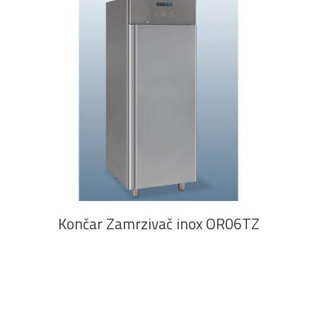
PROČITAJ VIŠE
Končar Zamrzivač inox OR06TZ