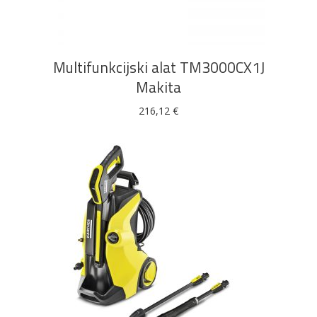
Multifunkcijski alat TM3000CX1J
Makita
216,12
€
DODAJ U KOŠARICU