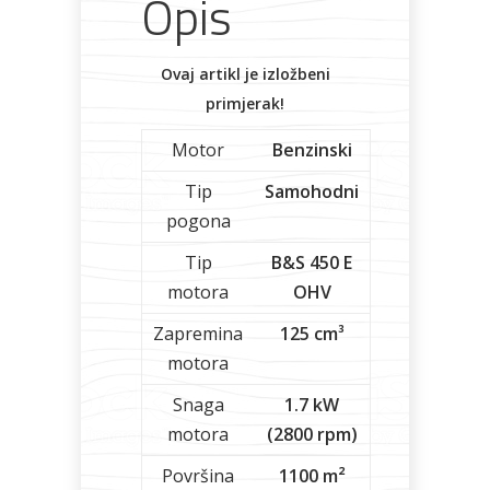
Opis
Ovaj artikl je izložbeni
primjerak!
Motor
Benzinski
Tip
Samohodni
pogona
Tip
B&S 450 E
motora
OHV
Zapremina
125 cm³
motora
Snaga
1.7 kW
motora
(2800 rpm)
Površina
1100 m²