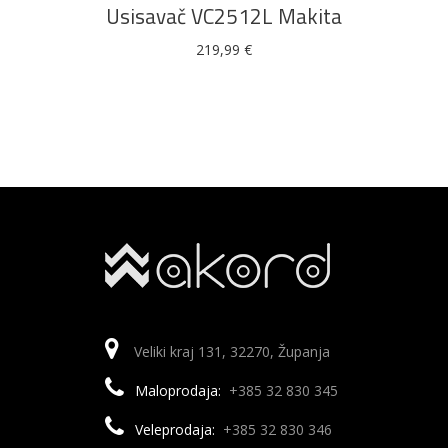
Usisavač VC2512L Makita
219,99
€
Veliki kraj 131, 32270, Županja
Maloprodaja:
+385 32 830 345
Veleprodaja:
+385 32 830 346