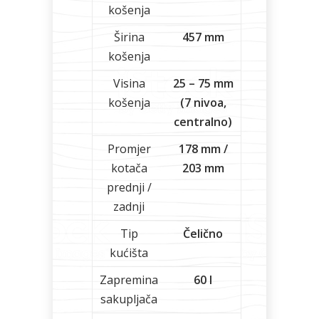
košenja
Širina
457 mm
košenja
Visina
25 – 75 mm
košenja
(7 nivoa,
centralno)
Promjer
178 mm /
kotača
203 mm
prednji /
zadnji
Tip
Čelično
kućišta
Zapremina
60 l
sakupljača