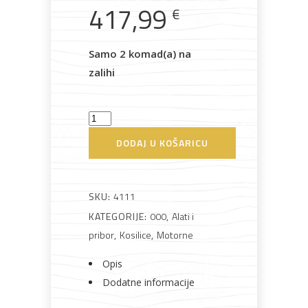
417,99
€
Rasvjeta
Boje i
Građevinski
Vodomaterijal
Vrata i
lakovi
materijali
dovratnici
Samo 2 komad(a) na
zalihi
Kosilica
Bijela
Metalna
Elektromaterijal
Vijčana
Okovi
motorna
tehnika
galanterija
roba
za
DODAJ U KOŠARICU
namještaj
Atlas
4111B
Villager
SKU:
4111
samohodna
KATEGORIJE:
000
,
Alati i
količina
Bicikli
pribor
,
Kosilice
,
Motorne
Opis
Dodatne informacije