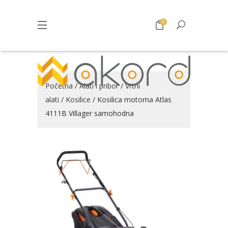
0
Početna
/
Alati i pribor
/
Vrtni
alati
/
Kosilice
/ Kosilica motorna Atlas
4111B Villager samohodna