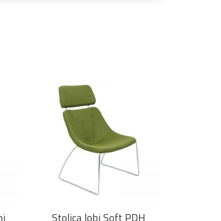
DODAJ U KOŠARICU
ni
Stolica lobi Soft PDH