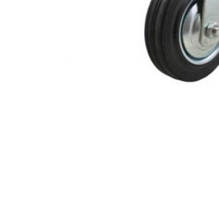
AKCIJA!
Pločasti
materijali
Građevinski
Vodomaterijal
materijali
Okovi za
Bicikli
namještaj