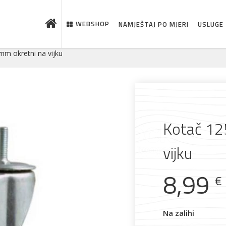
WEBSHOP
NAMJEŠTAJ PO MJERI
USLUGE
mm okretni na vijku
Kotač 12
vijku
 što je novo u ponudi
8,99
€
Na zalihi