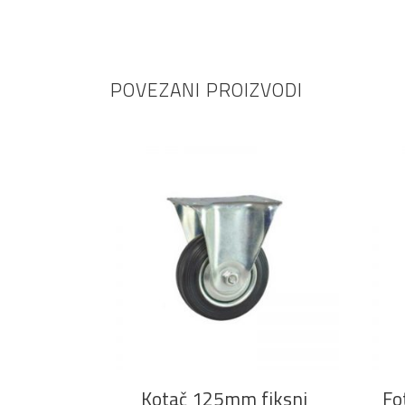
POVEZANI PROIZVODI
DODAJ U KOŠARICU
Kotač 125mm fiksni
Fo