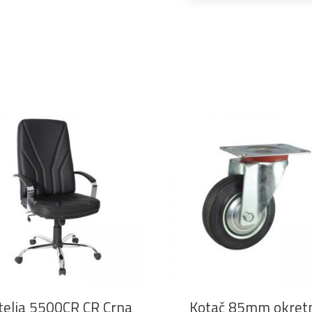
DODAJ U KOŠARICU
DODAJ U KOŠARICU
telja 5500CR CR Crna
Kotač 85mm okret