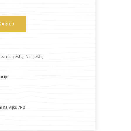
Boje i lakovi
ŠARICU
i za namještaj
,
Namještaj
l
Vijčana roba
acije
i na vijku /PB