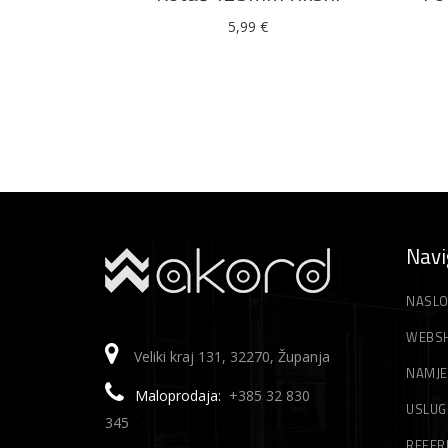
5,99
€
Navi
NASLO
WEBS
Veliki kraj 131, 32270, Županja
NAMJE
Maloprodaja:
+385 32 830
USLUG
345
REFER