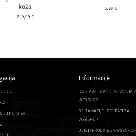
koža
5,99
€
249,99
€
gacija
Informacije
VNICA
DOSTAVA I NAČINI PLAĆANJA 
WEBSHOP
HOP
REKLAMACIJE I POVRATI ZA
ŠTAJ PO MJERI
WEBSHOP
E
UVJETI PRODAJE ZA WEBSHOP
ENCE