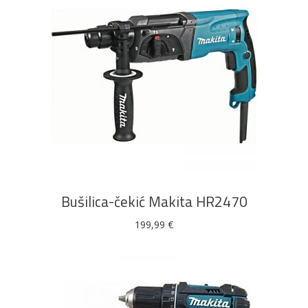
DODAJ U KOŠARICU
Bušilica-čekić Makita HR2470
199,99
€