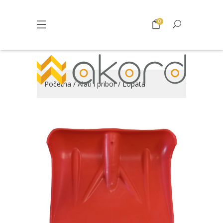
0
Početna
/
Alati i pribor
/ Lopata