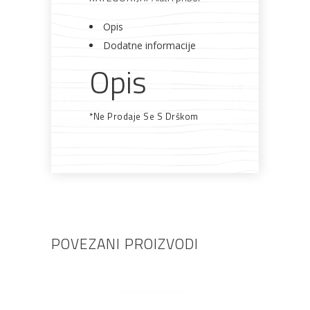
Bijela
Metalna
Elektromaterijal
Vijčana
Okovi
Opis
tehnika
galanterija
roba
za
namještaj
Dodatne informacije
Opis
*ne Prodaje Se S Drškom
Bicikli
POVEZANI PROIZVODI