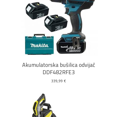
DODAJ U KOŠARICU
Akumulatorska bušilica odvijač
DDF482RFE3
339,99
€