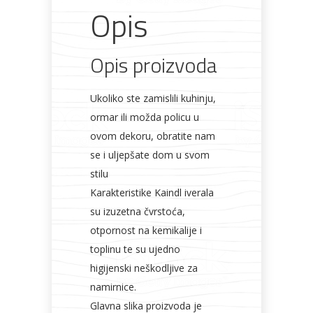
Opis
Rasvjeta
Boje i
Građevinski
Vodomaterijal
Vrata i
lakovi
materijali
dovratnici
Opis proizvoda
Ukoliko ste zamislili kuhinju,
ormar ili možda policu u
Bijela
Metalna
Elektromaterijal
Vijčana
Okovi
tehnika
galanterija
roba
za
ovom dekoru, obratite nam
namještaj
se i uljepšate dom u svom
stilu
Karakteristike Kaindl iverala
su izuzetna čvrstoća,
Bicikli
otpornost na kemikalije i
toplinu te su ujedno
higijenski neškodljive za
namirnice.
Glavna slika proizvoda je