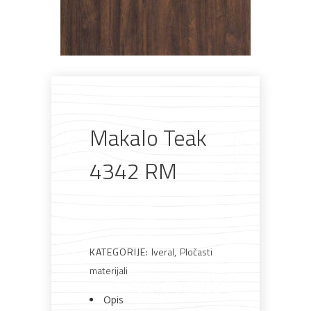
Makalo Teak
Pogledajte što je novo
u ponudi
4342 RM
AKCIJA!
Pločasti
Alati i
Vrt i
Zaštitna
materijali
pribor
okućnica
odjeća
KATEGORIJE:
Iveral
,
Pločasti
materijali
Opis