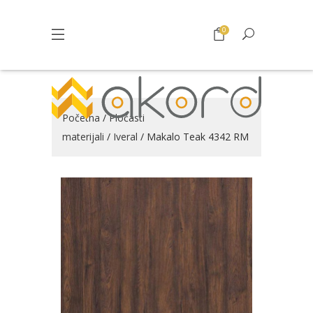
0
Početna
/
Pločasti
materijali
/
Iveral
/ Makalo Teak 4342 RM