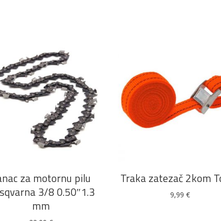
DODAJ U KOŠARICU
DODAJ U KOŠARICU
anac za motornu pilu
Traka zatezač 2kom T
sqvarna 3/8 0.50″1.3
9,99
€
mm