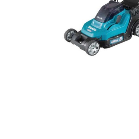
AKCIJA!
Pločasti
materijali
Građevinski
Vodomaterijal
materijali