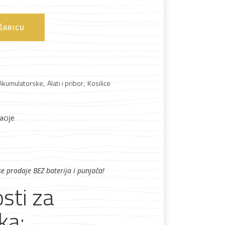
ŠARICU
Boje i lakovi
Akumulatorske
,
Alati i pribor
,
Kosilice
acije
l
Vijčana roba
se prodaje BEZ baterija i punjača!
sti za
ka: