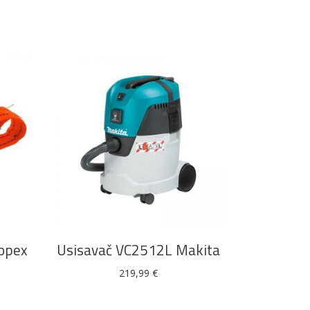
DODAJ U KOŠARICU
opex
Usisavač VC2512L Makita
219,99
€