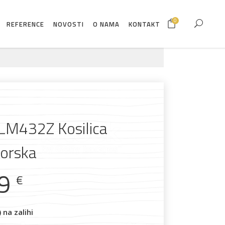
0
REFERENCE
NOVOSTI
O NAMA
KONTAKT
LM432Z Kosilica
orska
99
€
na zalihi