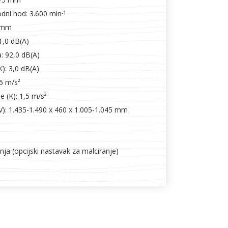
odni hod: 3.600 min
-1
0 mm
81,0 dB(A)
: 92,0 dB(A)
): 3,0 dB(A)
,5 m/s²
e (K): 1,5 m/s²
 V): 1.435-1.490 x 460 x 1.005-1.045 mm
ja (opcijski nastavak za malciranje)