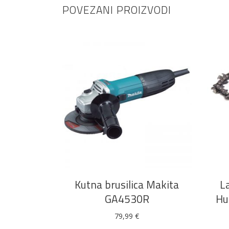
POVEZANI PROIZVODI
DODAJ U KOŠARICU
Kutna brusilica Makita
L
GA4530R
Hu
79,99
€