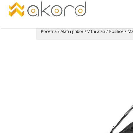
Početna
/
Alati i pribor
/
Vrtni alati
/
Kosilice
/ Ma
Pogledajte