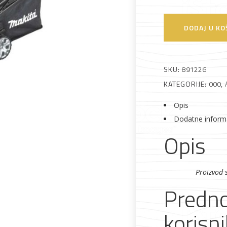
DODAJ U KO
Alati i pribor
Vrt i okućnica
Zaštitna
Rasvjeta
SKU:
891226
odjeća
KATEGORIJE:
000
,
Opis
Dodatne inform
Opis
Vrata i
Bijela tehnika
Metalna
Elektromaterija
dovratnici
galanterija
Proizvod 
Predno
korisni