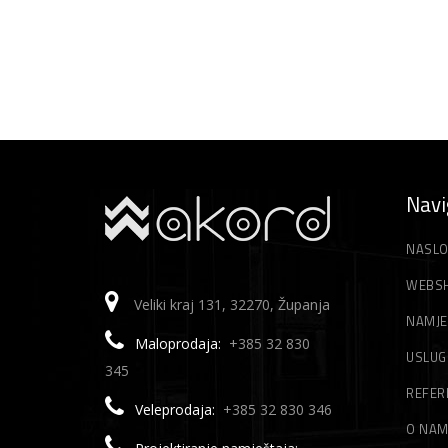
Navi
NASLO
WEBS
Veliki kraj 131, 32270, Županja
NAMJE
Maloprodaja:
+385 32 830
USLUG
345
REFER
Veleprodaja:
+385 32 830 346
O NA