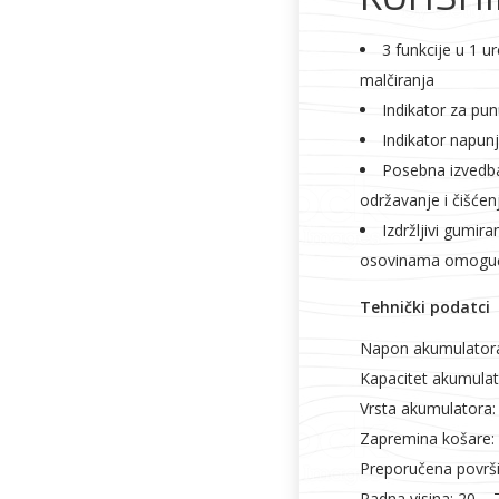
3 funkcije u 1 u
malčiranja
Indikator za pu
Indikator napun
Posebna izvedb
održavanje i čišće
Izdržljivi gumir
osovinama omoguću
Tehnički podatci
Napon akumulatora
Kapacitet akumulator
Vrsta akumulatora: 
Zapremina košare: 
Preporučena površi
Radna visina: 20 –