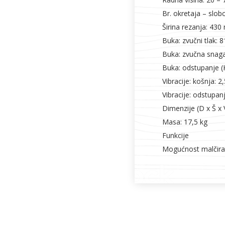
Br. okretaja – slob
Širina rezanja: 43
Buka: zvučni tlak: 
Buka: zvučna snaga
Buka: odstupanje (K
Vibracije: košnja: 2
Vibracije: odstupanj
Dimenzije (D x Š x
Masa: 17,5 kg
Funkcije
Mogućnost malčiran