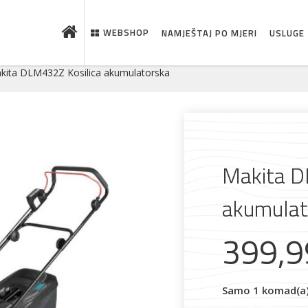
WEBSHOP
NAMJEŠTAJ PO MJERI
USLUGE
kita DLM432Z Kosilica akumulatorska
Makita D
akumulat
399,
 što je novo u ponudi
Samo 1 komad(a) 