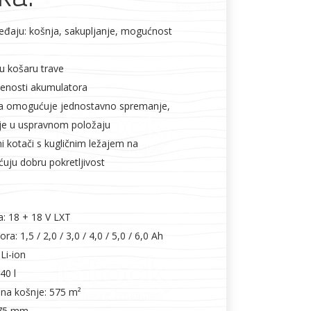
ređaju: košnja, sakupljanje, mogućnost
nu košaru trave
jenosti akumulatora
a omogućuje jednostavno spremanje,
nje u uspravnom položaju
ani kotači s kugličnim ležajem na
ju dobru pokretljivost
: 18 + 18 V LXT
a: 1,5 / 2,0 / 3,0 / 4,0 / 5,0 / 6,0 Ah
Li-ion
40 l
na košnje: 575 m²
 75 mm