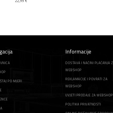
22,99
€
gacija
Informacije
VNICA
DOSTAVA I NAČINI PLAĆANJA 
WEBSHOP
HOP
REKLAMACIJE I POVRATI ZA
ŠTAJ PO MJERI
WEBSHOP
E
UVJETI PRODAJE ZA WEBSHOP
ENCE
POLITIKA PRIVATNOSTI
MA