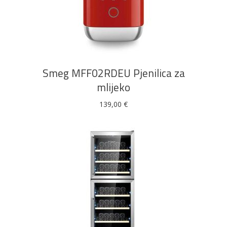
DODAJ U KOŠARICU
Smeg MFF02RDEU Pjenilica za
mlijeko
139,00
€