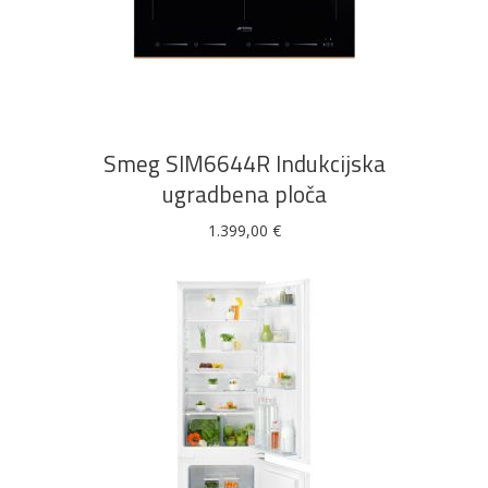
DODAJ U KOŠARICU
Smeg SIM6644R Indukcijska
ugradbena ploča
1.399,00
€