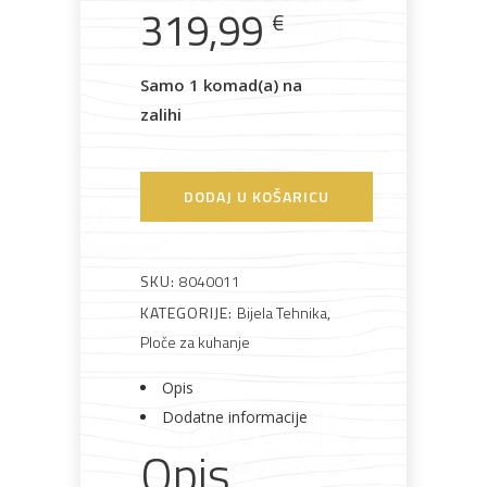
Rasvjeta
Boje i
Građevinski
Vodomaterijal
Vrata i
319,99
€
lakovi
materijali
dovratnici
Samo 1 komad(a) na
zalihi
Bijela
Metalna
Elektromaterijal
Vijčana
Okovi
tehnika
galanterija
roba
za
DODAJ U KOŠARICU
namještaj
SKU:
8040011
KATEGORIJE:
Bijela Tehnika
,
Bicikli
Ploče za kuhanje
Opis
Dodatne informacije
Opis