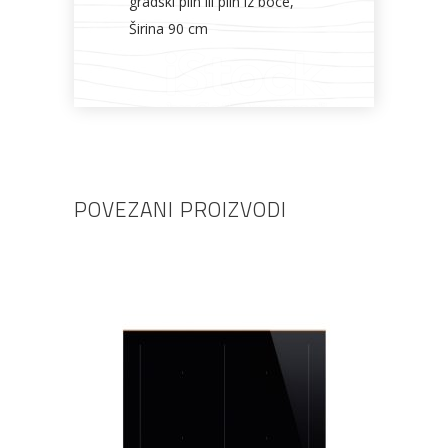
gradski plin ili plin iz boce,
Širina 90 cm
POVEZANI PROIZVODI