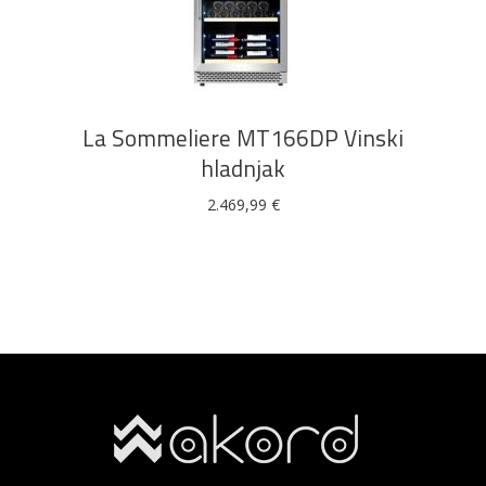
DODAJ U KOŠARICU
La Sommeliere MT166DP Vinski
hladnjak
2.469,99
€