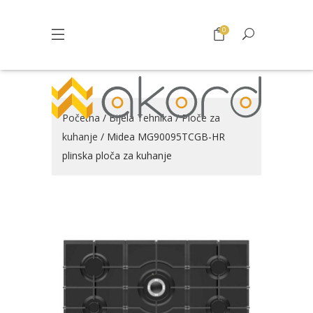
0
Početna
/
Bijela Tehnika
/
Ploče za
kuhanje
/ Midea MG90095TCGB-HR
plinska ploča za kuhanje