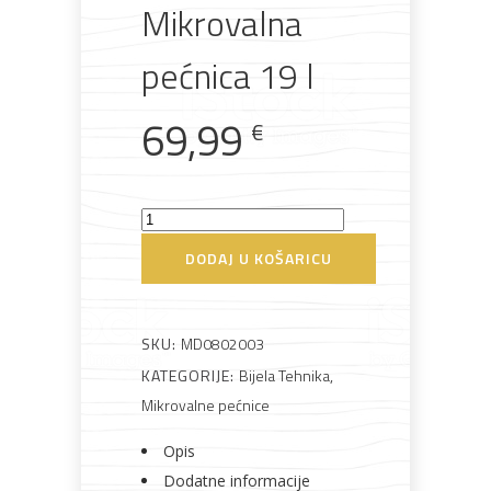
Mikrovalna
pećnica 19 l
69,99
Bijela
Metalna
Elektromaterijal
Vijčana
Okovi
€
tehnika
galanterija
roba
za
namještaj
Midea
MP012MK-
DODAJ U KOŠARICU
WH
Bicikli
Mikrovalna
pećnica
SKU:
MD0802003
19
KATEGORIJE:
Bijela Tehnika
,
l
Mikrovalne pećnice
količina
Opis
Dodatne informacije