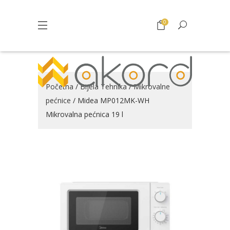
0
Početna
/
Bijela Tehnika
/
Mikrovalne
pećnice
/ Midea MP012MK-WH
Mikrovalna pećnica 19 l