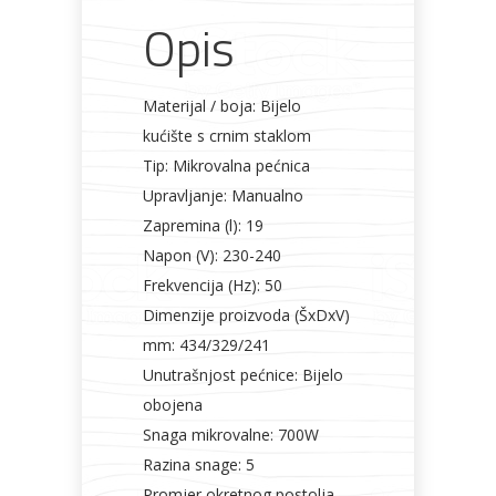
Opis
Materijal / boja: Bijelo
kućište s crnim staklom
Tip: Mikrovalna pećnica
Upravljanje: Manualno
Zapremina (l): 19
Napon (V): 230-240
Frekvencija (Hz): 50
Dimenzije proizvoda (ŠxDxV)
mm: 434/329/241
Unutrašnjost pećnice: Bijelo
obojena
Snaga mikrovalne: 700W
Razina snage: 5
Promjer okretnog postolja