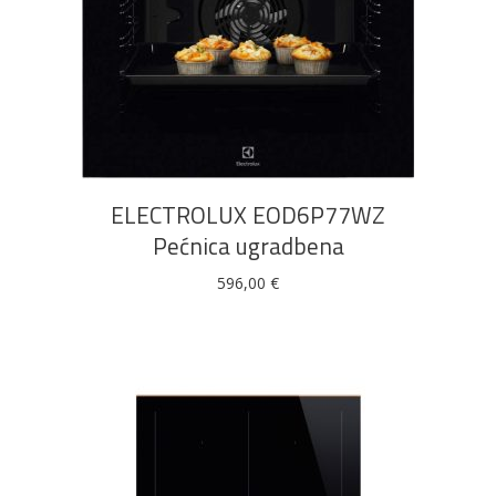
DODAJ U KOŠARICU
ELECTROLUX EOD6P77WZ
Pećnica ugradbena
596,00
€