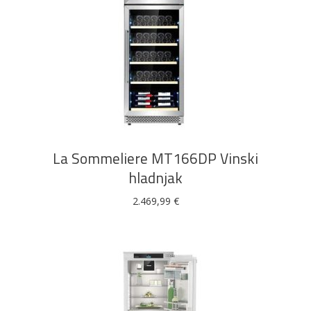
DODAJ U KOŠARICU
La Sommeliere MT166DP Vinski
hladnjak
2.469,99
€