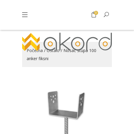
0
Početna
/
Ostalo
/ Nosač stupa 100
anker fiksni