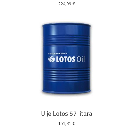
224,99
€
DODAJ U KOŠARICU
Ulje Lotos 57 litara
151,31
€