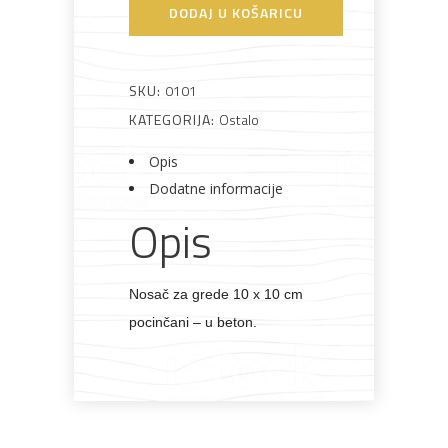
stupa
DODAJ U KOŠARICU
100
Bijela
Metalna
Elektromaterijal
Vijčana
Okovi
tehnika
galanterija
roba
za
anker
namještaj
fiksni
SKU:
0101
količina
KATEGORIJA:
Ostalo
Opis
Bicikli
Dodatne informacije
Opis
Nosač za grede 10 x 10 cm
pocinčani – u beton.