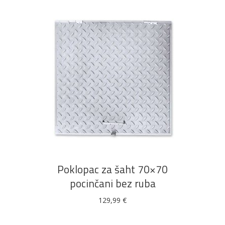
DODAJ U KOŠARICU
Poklopac za šaht 70×70
pocinčani bez ruba
129,99
€