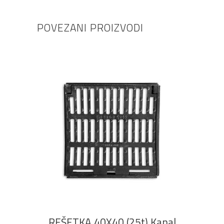
POVEZANI PROIZVODI
DODAJ U KOŠARICU
REŠETKA 40X40 (25t) Kanal