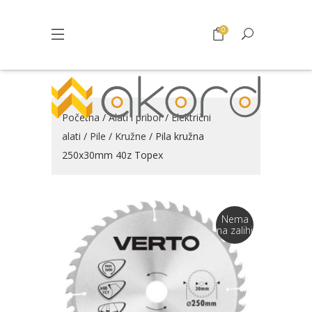
0
Početna
/
Alati i pribor
/
Električni
alati
/
Pile
/
Kružne
/ Pila kružna
250x30mm 40z Topex
Nema
na zalihi