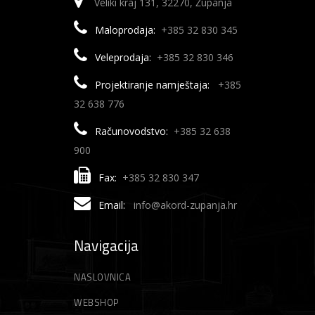
Veliki kraj 131, 32270, Županja
Maloprodaja:
+385 32 830 345
Veleprodaja:
+385 32 830 346
Projektiranje namještaja:
+385
32 638 776
Računovodstvo:
+385 32 638
900
Fax:
+385 32 830 347
Email:
info@akord-zupanja.hr
Navigacija
NASLOVNICA
WEBSHOP