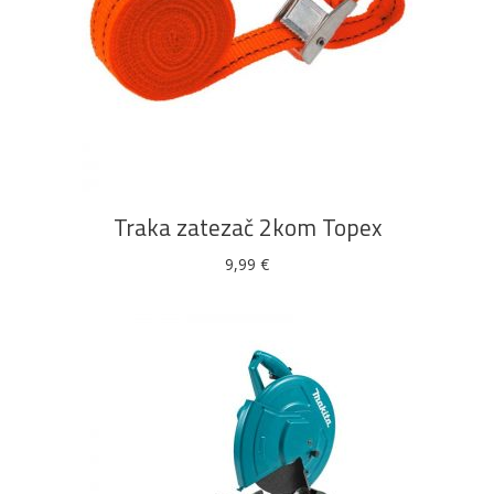
DODAJ U KOŠARICU
Traka zatezač 2kom Topex
9,99
€