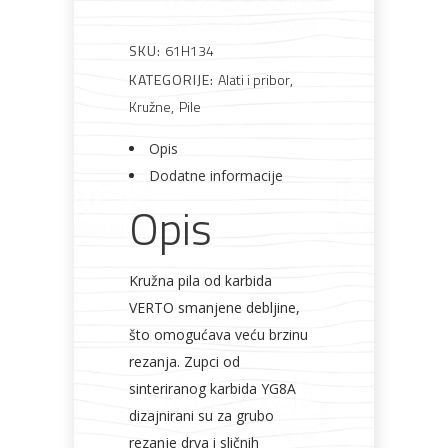
SKU:
61H134
Bijela
Metalna
Elektromaterijal
Vijčana
Okovi
tehnika
galanterija
roba
za
KATEGORIJE:
Alati i pribor
,
namještaj
Kružne
,
Pile
Opis
Dodatne informacije
Opis
Bicikli
Kružna pila od karbida
VERTO smanjene debljine,
što omogućava veću brzinu
rezanja. Zupci od
sinteriranog karbida YG8A
dizajnirani su za grubo
rezanje drva i sličnih