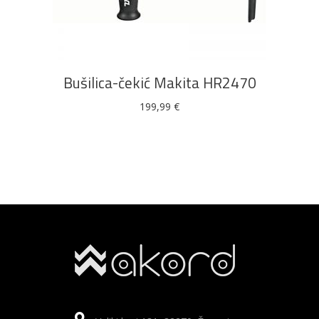
DODAJ U KOŠARICU
Bušilica-čekić Makita HR2470
199,99
€