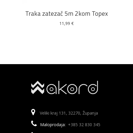
Traka zatezač 5m 2kom Topex
11,99
€
Veliki kraj 131, 32270, Županja
Maloprodaja:
+385 32 830 345