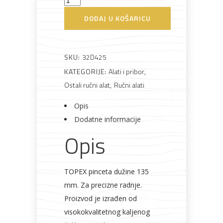
135
DODAJ U KOŠARICU
mm
Bijela
Metalna
Elektromaterijal
Vijčana
Okovi
tehnika
galanterija
roba
za
Topex
namještaj
količina
SKU:
32D425
KATEGORIJE:
Alati i pribor
,
Ostali ručni alat
,
Ručni alati
Bicikli
Opis
Dodatne informacije
Opis
TOPEX pinceta dužine 135
mm. Za precizne radnje.
Proizvod je izrađen od
visokokvalitetnog kaljenog