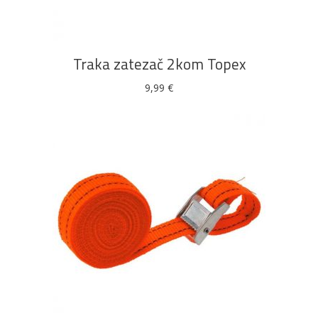
Traka zatezač 2kom Topex
9,99
€
DODAJ U KOŠARICU