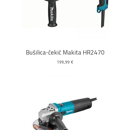
DODAJ U KOŠARICU
Bušilica-čekić Makita HR2470
199,99
€