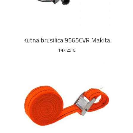
DODAJ U KOŠARICU
Kutna brusilica 9565CVR Makita
147,25
€
DODAJ U KOŠARICU