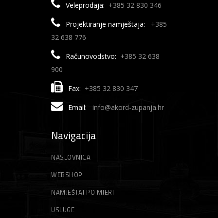
Veleprodaja:
+385 32 830 346
Projektiranje namještaja:
+385
32 638 776
Računovodstvo:
+385 32 638
900
Fax:
+385 32 830 347
Email:
info@akord-zupanja.hr
Navigacija
NASLOVNICA
WEBSHOP
NAMJEŠTAJ PO MJERI
USLUGE