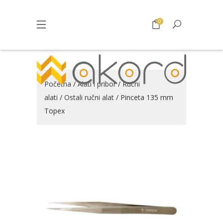
0
Početna
/
Alati i pribor
/
Ručni
alati
/
Ostali ručni alat
/ Pinceta 135 mm
Topex