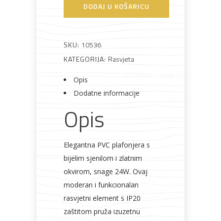
Gold
DODAJ U KOŠARICU
24W
IP20
količina
SKU:
10536
Bijela
Metalna
Elektromaterijal
Vijčana
Okovi
tehnika
galanterija
roba
za
KATEGORIJA:
Rasvjeta
namještaj
Opis
Dodatne informacije
Opis
Bicikli
Elegantna PVC plafonjera s
bijelim sjenilom i zlatnim
okvirom, snage 24W. Ovaj
moderan i funkcionalan
rasvjetni element s IP20
zaštitom pruža izuzetnu