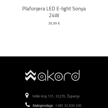
Plafonjera LED E-light Sonya
24W
39,99
€
Veliki kraj 131, 32270, Županja
Maloprodaja:
+385 32 830 345