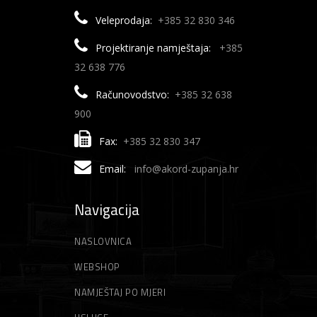
Veleprodaja:
+385 32 830 346
Projektiranje namještaja:
+385
32 638 776
Računovodstvo:
+385 32 638
900
Fax:
+385 32 830 347
Email:
info@akord-zupanja.hr
Navigacija
NASLOVNICA
WEBSHOP
NAMJEŠTAJ PO MJERI