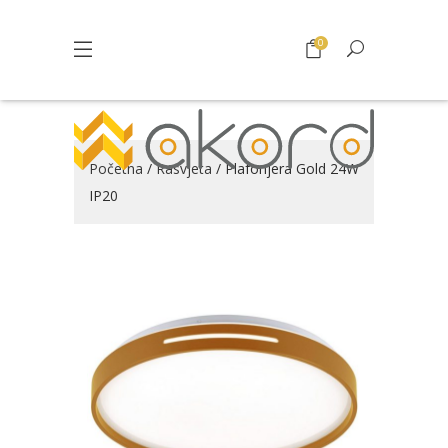
0
Početna
/
Rasvjeta
/ Plafonjera Gold 24W
IP20