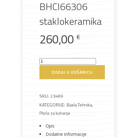
BHCI66306
staklokeramika
260,00
Bijela
Metalna
Elektromaterijal
Vijčana
Okovi
€
tehnika
galanterija
roba
za
namještaj
Ploča
za
DODAJ U KOŠARICU
kuhanje
Bicikli
Hansa
BHCI66306
SKU:
23489
staklokeramika
KATEGORIJE:
Bijela Tehnika
,
količina
Ploče za kuhanje
Opis
Dodatne informacije