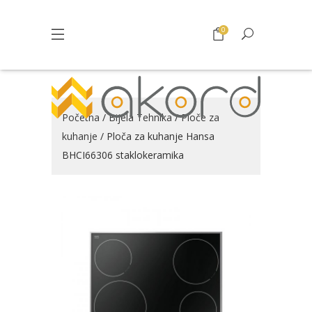
0
Početna
/
Bijela Tehnika
/
Ploče za
kuhanje
/ Ploča za kuhanje Hansa
BHCI66306 staklokeramika