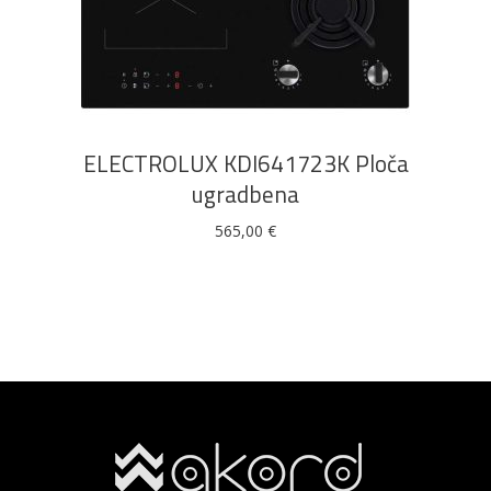
DODAJ U KOŠARICU
ELECTROLUX KDI641723K Ploča
ugradbena
565,00
€