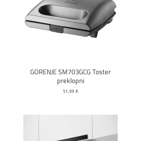
DODAJ U KOŠARICU
GORENJE SM703GCG Toster
preklopni
51,99
€