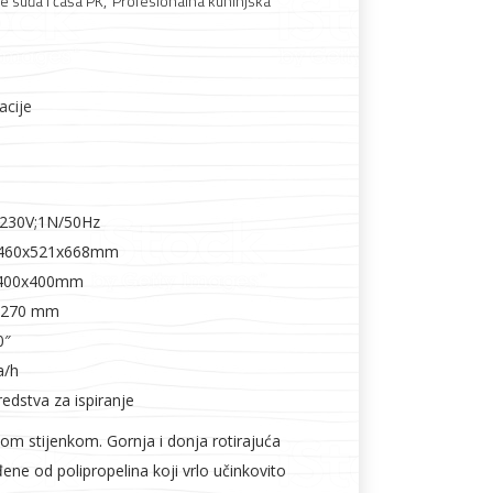
ce suđa i čaša PK
,
Profesionalna kuhinjska
Boje i lakovi
acije
W;230V;1N/50Hz
e: 460x521x668mm
l
Vijčana roba
 :400x400mm
: 270 mm
0″
a/h
edstva za ispiranje
kom stijenkom. Gornja i donja rotirajuća
đene od polipropelina koji vrlo učinkovito