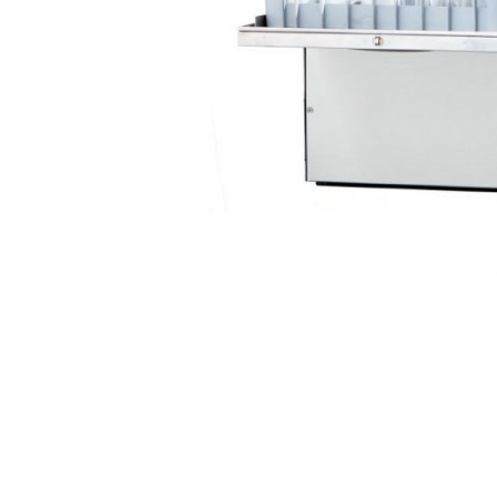
AKCIJA!
Pločasti
materijali
Građevinski
Vodomaterijal
materijali
Okovi za
Bicikli
namještaj