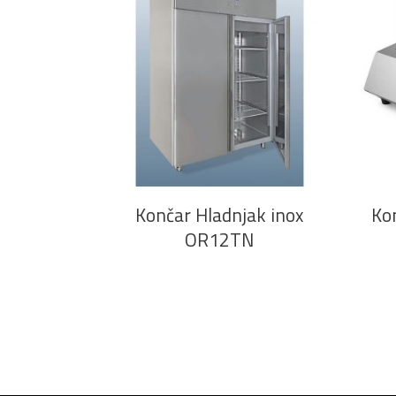
PROČITAJ VIŠE
Končar Hladnjak inox
Kon
OR12TN