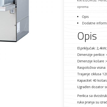
KATEGORIJE:
Perili
oprema
Opis
Alati i pribor
Vrt i okućnica
Zaštitna
Rasvjeta
odjeća
Dodatne inform
Opis
El.priključak: 2,4k
Dimenzije perilic
Vrata i
Bijela tehnika
Metalna
Elektromaterija
Dimenzije košare
dovratnici
galanterija
Raspoloživa visina
Trajanje ciklusa 12
Kapacitet 40 košar
Ugrađen dozator sr
Perilica sa dvostru
ruka pranja su izra