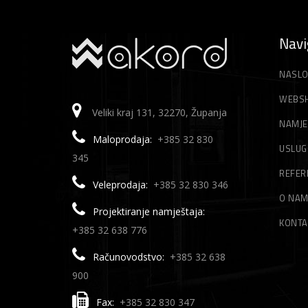
Navi
NASLO
WEBS
Veliki kraj 131, 32270, Županja
NAMJE
Maloprodaja:
+385 32 830
USLUG
345
REFER
Veleprodaja:
+385 32 830 346
O NA
Projektiranje namještaja:
KONTA
+385 32 638 776
Računovodstvo:
+385 32 638
900
Fax:
+385 32 830 347