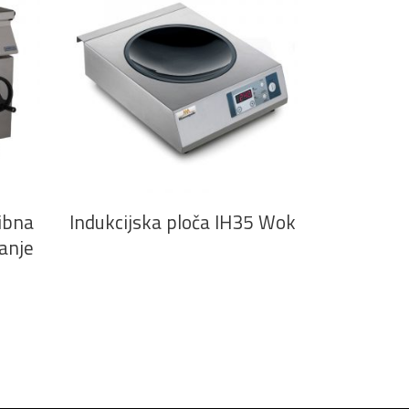
PROČITAJ VIŠE
ibna
Indukcijska ploča IH35 Wok
anje