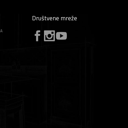
Društvene mreže
ZA
A