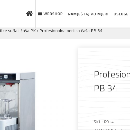
WEBSHOP
NAMJEŠTAJ PO MJERI
USLUGE
ilice suđa i čaša PK
/ Profesionalna perilica čaša PB 34
Profesion
PB 34
 što je novo u ponudi
SKU:
PB34