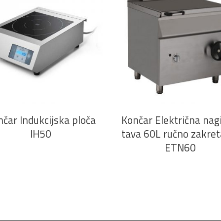
PROČITAJ VIŠE
PROČITAJ VIŠE
čar Indukcijska ploča
Končar Električna nag
IH50
tava 60L ručno zakret
ETN60