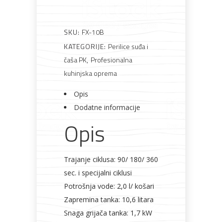
SKU:
FX-10B
KATEGORIJE:
Perilice suđa i
AKCIJA!
Pločasti
Alati i
Vrt i
Zaštitna
materijali
pribor
okućnica
odjeća
čaša PK
,
Profesionalna
kuhinjska oprema
Opis
Dodatne informacije
Opis
Rasvjeta
Boje i
Građevinski
Vodomaterijal
Vrata i
lakovi
materijali
dovratnici
Trajanje ciklusa: 90/ 180/ 360
sec. i specijalni ciklusi
Potrošnja vode: 2,0 l/ košari
Bijela
Metalna
Elektromaterijal
Vijčana
Okovi
Zapremina tanka: 10,6 litara
tehnika
galanterija
roba
za
namještaj
Snaga grijača tanka: 1,7 kW