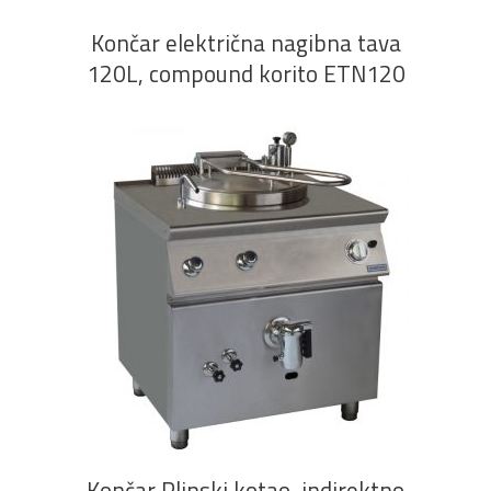
Končar električna nagibna tava
120L, compound korito ETN120
PROČITAJ VIŠE
Končar Plinski kotao, indirektno