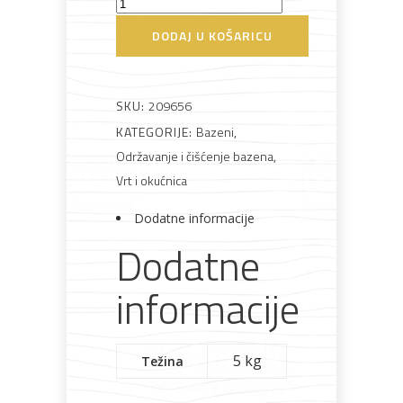
Pumpa
za
DODAJ U KOŠARICU
Bijela
Metalna
Elektromaterijal
Vijčana
Okovi
bazen
tehnika
galanterija
roba
za
namještaj
filter
pijesak
SKU:
209656
količina
KATEGORIJE:
Bazeni
,
Održavanje i čišćenje bazena
,
Bicikli
Vrt i okućnica
Dodatne informacije
Dodatne
informacije
5 kg
Težina