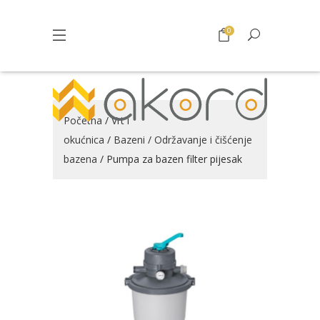
0
Početna
/
Vrt i
okućnica
/
Bazeni
/
Održavanje i čišćenje
bazena
/ Pumpa za bazen filter pijesak