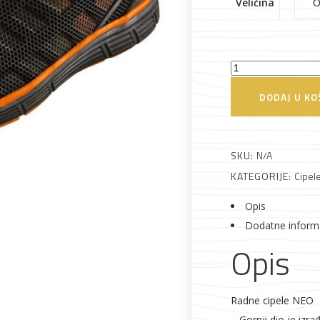
Veličina
Radne
Alati i pribor
Vrt i okućnica
Zaštitna
Rasvjeta
odjeća
cipele
DODAJ U KO
82-
090
Neo
SKU:
N/A
Tools
KATEGORIJE:
Cipel
količina
Vrata i
Bijela tehnika
Metalna
Elektromaterija
Opis
dovratnici
galanterija
Dodatne inform
Opis
Radne cipele NEO
– Gornji dio je izr