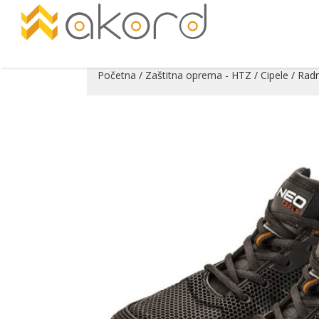
Početna
/
Zaštitna oprema - HTZ
/
Cipele
/ Radn
Pogledajte