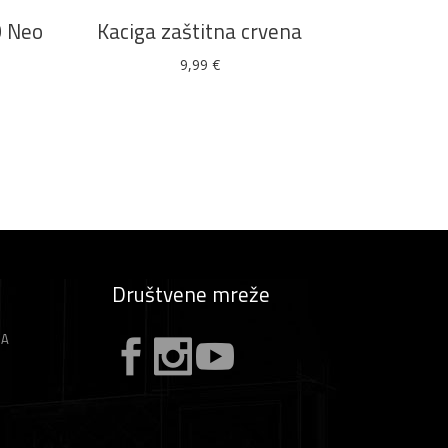
više
0 Neo
Kaciga zaštitna crvena
varijanti.
9,99
€
Opcije
se
mogu
odabrati
na
stranici
proizvoda
Društvene mreže
ZA