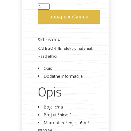
Razdjelnik
T
DODAJ U KOŠARICU
Bijela
Metalna
Elektromaterijal
Vijčana
Okovi
trostruki
tehnika
galanterija
roba
za
namještaj
crni
Commel
SKU:
63384
količina
KATEGORIJE:
Elektromaterijal
,
Razdjelnici
Bicikli
Opis
Dodatne informacije
Opis
Boja: crna
Broj utičnica: 3
Max opterećenje: 16 A /
3500 W