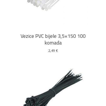
DODAJ U KOŠARICU
Vezice PVC bijele 3,5×150 100
komada
2,49
€