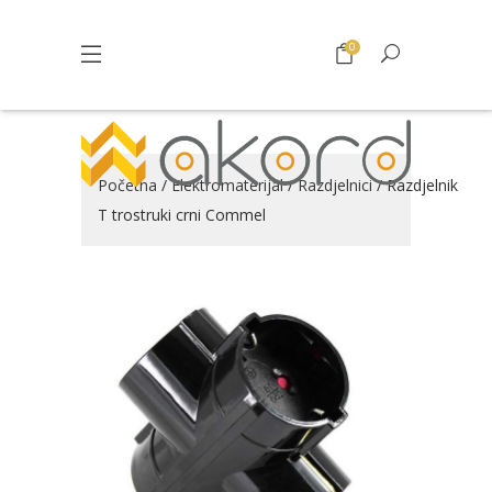
0
Početna
/
Elektromaterijal
/
Razdjelnici
/ Razdjelnik
T trostruki crni Commel