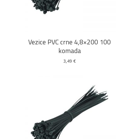
DODAJ U KOŠARICU
Vezice PVC crne 4,8×200 100
komada
3,49
€