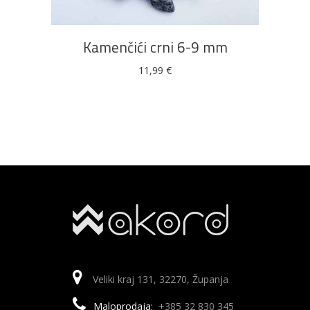
Kamenčići crni 6-9 mm
11,99
€
Veliki kraj 131, 32270, Županja
Maloprodaja:
+385 32 830 345