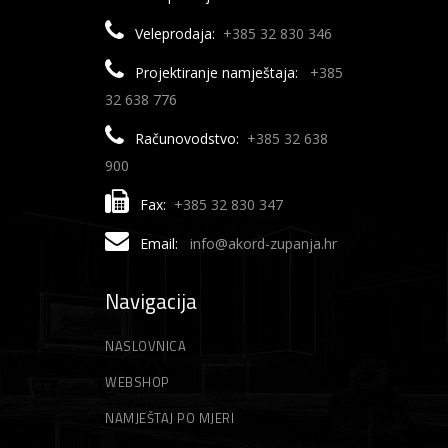
Veleprodaja:
+385 32 830 346
Projektiranje namještaja:
+385
32 638 776
Računovodstvo:
+385 32 638
900
Fax:
+385 32 830 347
Email:
info@akord-zupanja.hr
Navigacija
NASLOVNICA
WEBSHOP
NAMJEŠTAJ PO MJERI