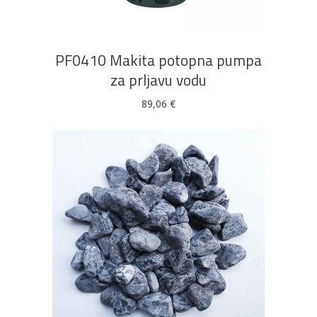
PF0410 Makita potopna pumpa
za prljavu vodu
89,06
€
DODAJ U KOŠARICU