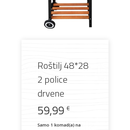
Pogledajte što je novo
u ponudi
AKCIJA!
Pločasti
Alati i
Vrt i
Zaštitna
Roštilj 48*28
materijali
pribor
okućnica
odjeća
2 police
drvene
Rasvjeta
Boje i
Građevinski
Vodomaterijal
Vrata i
59,99
€
lakovi
materijali
dovratnici
Samo 1 komad(a) na