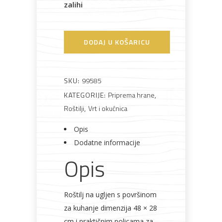
zalihi
Bijela
Metalna
Elektromaterijal
Vijčana
Okovi
tehnika
galanterija
roba
za
DODAJ U KOŠARICU
namještaj
SKU:
99585
KATEGORIJE:
Priprema hrane
,
Bicikli
Roštilji
,
Vrt i okućnica
Opis
Dodatne informacije
Opis
Roštilj na ugljen s površinom
za kuhanje dimenzija 48 × 28
cm i praktičnim policama za