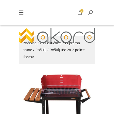
0
Početna
/
Vrt i okućnica
/
Priprema
hrane
/
Roštilji
/ Roštilj 48*28 2 police
drvene