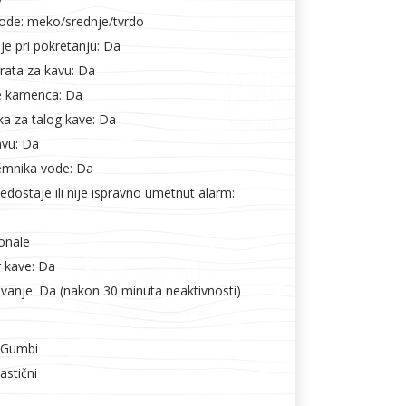
ode: meko/srednje/tvrdo
je pri pokretanju: Da
rata za kavu: Da
je kamenca: Da
a za talog kave: Da
vu: Da
emnika vode: Da
dostaje ili nije ispravno umetnut alarm:
ionale
r kave: Da
ivanje: Da (nakon 30 minuta neaktivnosti)
: Gumbi
astični