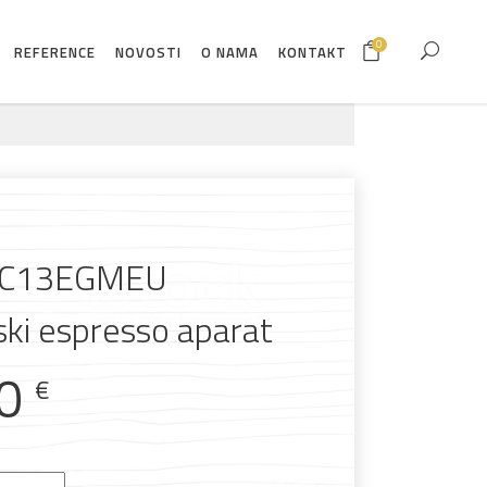
0
REFERENCE
NOVOSTI
O NAMA
KONTAKT
CC13EGMEU
ki espresso aparat
00
€