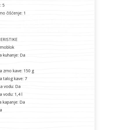
: 5
o čišćenje: 1
ERISTIKE
ermoblok
za kuhanje: Da
a zrno kave: 150 g
a talog kave: 7
za vodu: Da
 vodu: 1,4 l
a kapanje: Da
ra