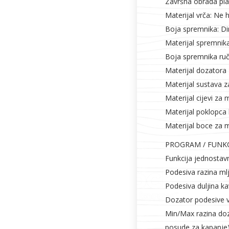
Završna obrada pla
Materijal vrča: Ne h
Boja spremnika: D
Materijal spremnika
Boja spremnika ruč
Materijal dozatora 
Materijal sustava 
Materijal cijevi za m
Materijal poklopca 
Materijal boce za m
PROGRAM / FUNKC
Funkcija jednostav
Podesiva razina ml
Podesiva duljina k
Dozator podesive v
Min/Max razina do
posude za kapanje