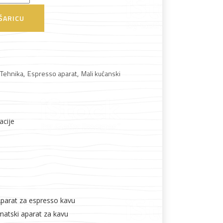
ŠARICU
 Tehnika
,
Espresso aparat
,
Mali kućanski
acije
Boje i lakovi
Aparat za espresso kavu
matski aparat za kavu