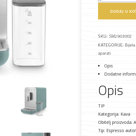
BCC13EGMEU
DODAJ U KO
Automatski
espresso
aparat
 što je novo u ponudi
SKU:
SM2903002
količina
KATEGORIJE:
Bijela
aparati
Opis
Dodatne inform
Opis
Alati i pribor
Vrt i okućnica
Zaštitna
Rasvjeta
odjeća
TIP
Kategorija: Kava
Obitelj proizvoda: 
Tip: Espresso auto