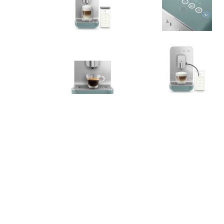
Građevinski
Vodomaterijal
materijali
Okovi za
Bicikli
namještaj