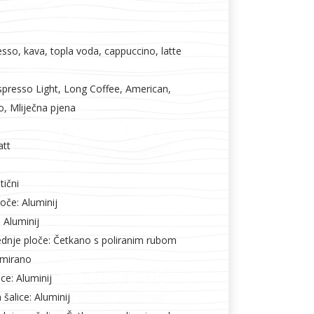
l
Vijčana roba
resso, kava, topla voda, cappuccino, latte
spresso Light, Long Coffee, American,
, Mliječna pjena
att
tični
loče: Aluminij
 Aluminij
dnje ploče: Četkano s poliranim rubom
omirano
ce: Aluminij
 šalice: Aluminij