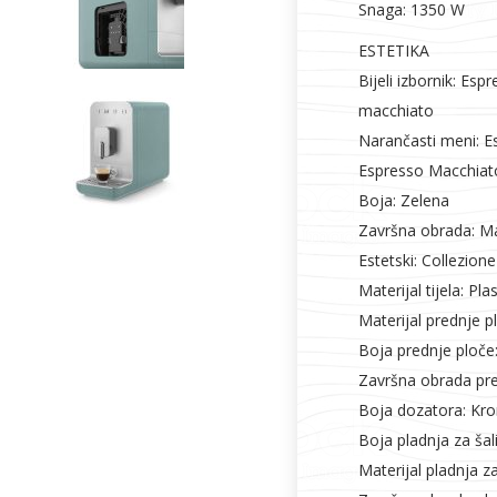
Vrata i
Bijela tehnika
Metalna
Elektromaterija
Snaga: 1350 W
dovratnici
galanterija
ESTETIKA
Bijeli izbornik: Esp
macchiato
Narančasti meni: E
Espresso Macchiato
Boja: Zelena
Završna obrada: M
Estetski: Collezione
Materijal tijela: Plas
Materijal prednje p
Boja prednje ploče:
Završna obrada pre
Boja dozatora: Kr
Boja pladnja za šali
Materijal pladnja za