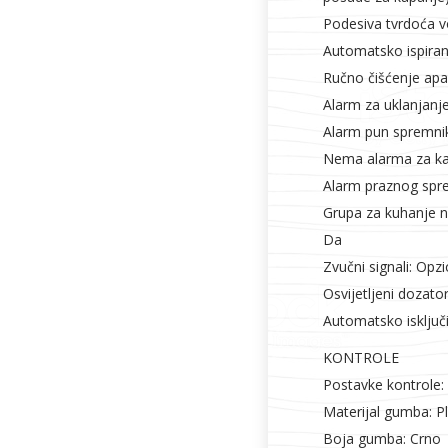
Podesiva tvrdoća v
Automatsko ispiran
Ručno čišćenje apa
Alarm za uklanjan
Alarm pun spremnik
Nema alarma za ka
Alarm praznog spr
Grupa za kuhanje ne
Da
Zvučni signali: Opz
Osvijetljeni dozato
Automatsko isključ
KONTROLE
Postavke kontrole
Materijal gumba: Pl
Boja gumba: Crno