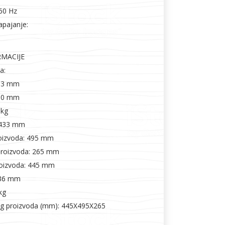
/60 Hz
apajanje:
RMACIJE
a:
33 mm
180 mm
 kg
 433 mm
roizvoda: 495 mm
proizvoda: 265 mm
roizvoda: 445 mm
336 mm
kg
og proizvoda (mm): 445X495X265