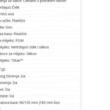
dnja za šalice: Četkano s poliranim rubom
rđajući Čelik
imno siva
 ručke: Plastični
ke: Sivo
za kavu: Plastični
za mlijeko: POM
lijeko: Nehrđajući čelik i silikon
boce za mlijeko: Silikon
lijeko: Tritan™
IJE
nog čišćenja: Da
jevenja: Da
ave: Da
isine: Da
zatora kave: 90/135 mm (185 mm bez
)