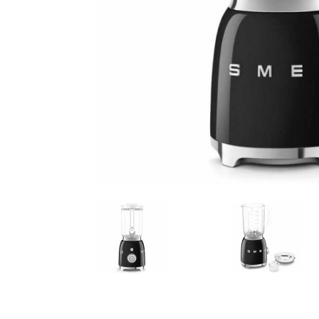
Pogledajte
AKCIJA!
Pločasti
materijali
Građevinski
Vodomaterijal