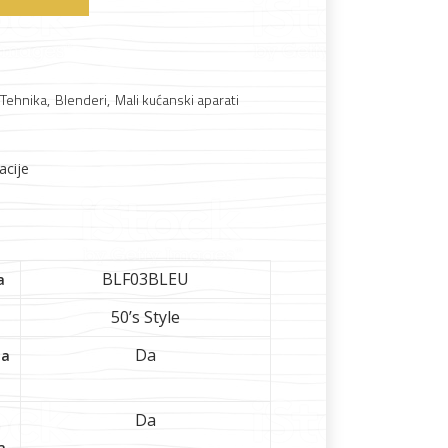
 Tehnika
,
Blenderi
,
Mali kućanski aparati
acije
Boje i lakovi
BLF03BLEU
a
50’s Style
Da
ta
Da
l
Vijčana roba
a