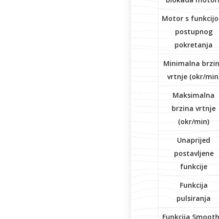
dovratnici
galanterija
Motor s funkcij
postupnog
pokretanja
Minimalna brzi
vrtnje (okr/min
Maksimalna
brzina vrtnje
(okr/min)
Unaprijed
postavljene
funkcije
Funkcija
pulsiranja
Funkcija Smooth