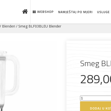
WEBSHOP
NAMJEŠTAJ PO MJERI
USLUGE
/
Blenderi
/ Smeg BLF03BLEU Blender
Smeg BL
289,
Smeg
BLF03BLEU
DODAJ U KO