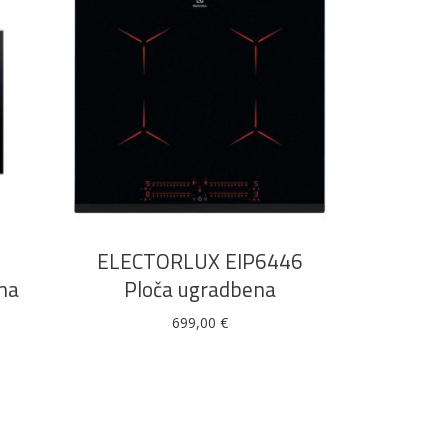
DODAJ U KOŠARICU
ELECTORLUX EIP6446
na
Ploča ugradbena
699,00
€