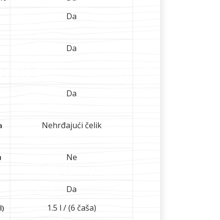
Da
a
Da
Da
Nehrđajući čelik
a
Ne
u
Da
1.5 l / (6 čaša)
l)