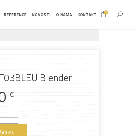
0
REFERENCE
NOVOSTI
O NAMA
KONTAKT
F03BLEU Blender
00
€
ŠARICU