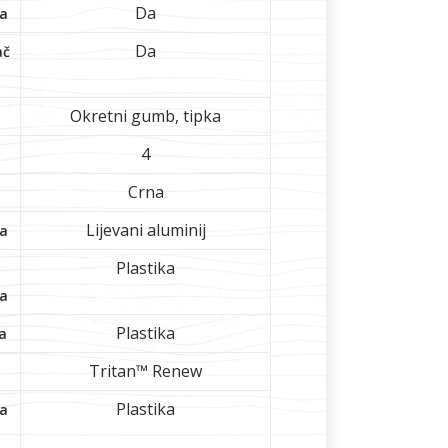
Da
za
Da
ač
Okretni gumb, tipka
4
Crna
Lijevani aluminij
ta
Plastika
a
Plastika
a
Tritan™ Renew
Plastika
ba