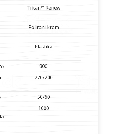
Tritan™ Renew
Polirani krom
Plastika
800
W)
220/240
n
50/60
)
1000
la