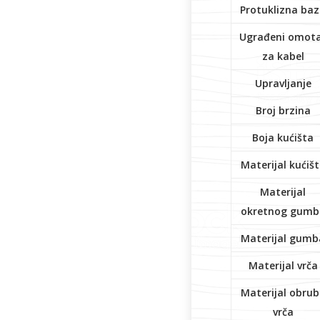
Protuklizna ba
Ugrađeni omot
za kabel
Upravljanje
Broj brzina
Boja kućišta
Materijal kućiš
Materijal
okretnog gumb
Materijal gumb
Materijal vrča
Materijal obru
vrča