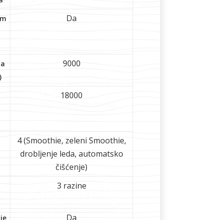
Da
om
9000
na
)
18000
4 (Smoothie, zeleni Smoothie,
drobljenje leda, automatsko
čišćenje)
3 razine
Da
ie