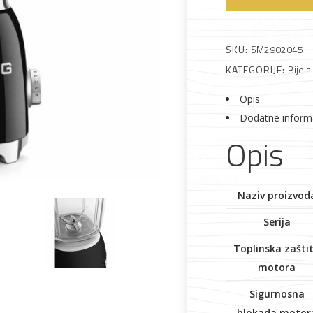
Blender
količina
SKU:
SM2902045
 što je novo u ponudi
KATEGORIJE:
Bijela
Opis
Dodatne inform
Opis
Alati i pribor
Vrt i okućnica
Zaštitna
Rasvjeta
odjeća
Naziv proizvod
Serija
Toplinska zašti
motora
Sigurnosna
Vrata i
Bijela tehnika
Metalna
Elektromaterija
blokada motor