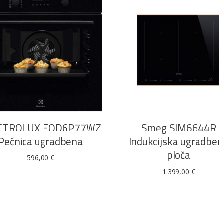
DODAJ U KOŠARICU
DODAJ U KOŠARICU
CTROLUX EOD6P77WZ
Smeg SIM6644R
Pećnica ugradbena
Indukcijska ugradbe
ploča
596,00
€
1.399,00
€