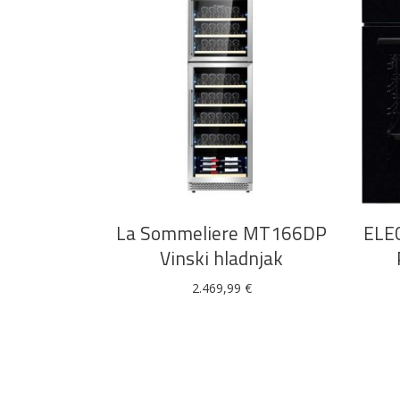
DODAJ U KOŠARICU
La Sommeliere MT166DP
ELE
Vinski hladnjak
2.469,99
€