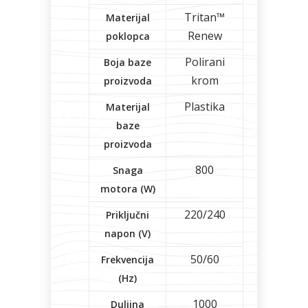
Tritan™
Materijal
Renew
poklopca
Polirani
Boja baze
krom
proizvoda
Plastika
Materijal
baze
proizvoda
800
Snaga
motora (W)
220/240
Priključni
napon (V)
50/60
Frekvencija
(Hz)
1000
Duljina