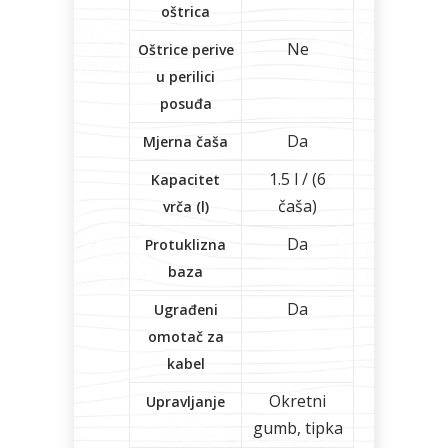
oštrica
Ne
Oštrice perive
u perilici
posuđa
Da
Mjerna čaša
1.5 l / (6
Kapacitet
čaša)
vrča (l)
Da
Protuklizna
baza
Da
Ugrađeni
omotač za
kabel
Okretni
Upravljanje
gumb, tipka