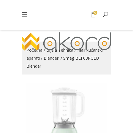
0
Početna
/
Bijela Tehnika
/
Mali kućanski
aparati
/
Blenderi
/ Smeg BLF03PGEU
Blender