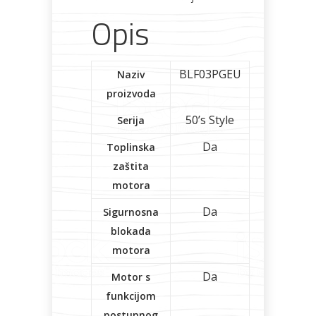
Opis
Bicikli
BLF03PGEU
Naziv
proizvoda
50’s Style
Serija
Da
Toplinska
zaštita
motora
Da
Sigurnosna
blokada
motora
Da
Motor s
funkcijom
postupnog