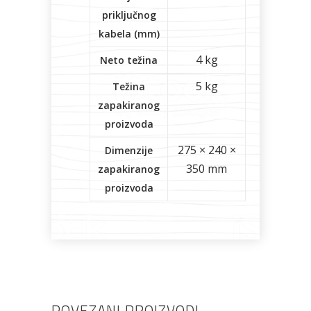
priključnog
kabela (mm)
4 kg
Neto težina
5 kg
Težina
zapakiranog
proizvoda
275 × 240 ×
Dimenzije
350 mm
zapakiranog
proizvoda
POVEZANI PROIZVODI