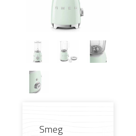
Pogledajte što je novo
u ponudi
Smeg