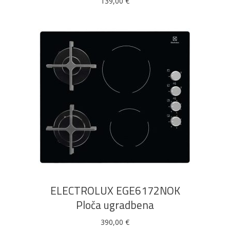
139,00
€
DODAJ U KOŠARICU
ELECTROLUX EGE6172NOK
Ploča ugradbena
390,00
€