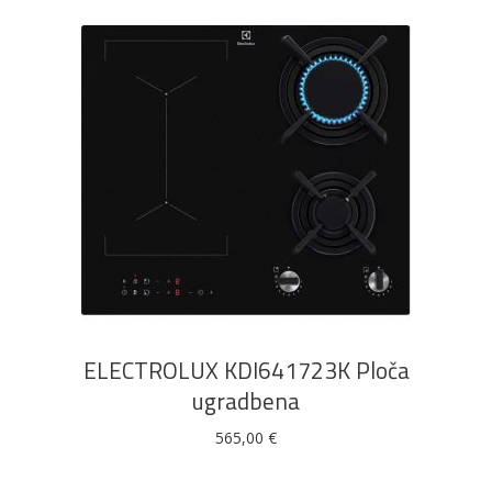
DODAJ U KOŠARICU
ELECTROLUX KDI641723K Ploča
ugradbena
565,00
€