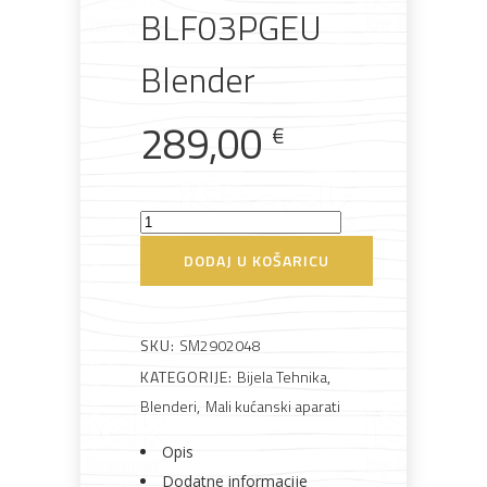
BLF03PGEU
Blender
AKCIJA!
Pločasti
Alati i
Vrt i
Zaštitna
materijali
pribor
okućnica
odjeća
289,00
€
Smeg
Rasvjeta
Boje i
Građevinski
Vodomaterijal
Vrata i
lakovi
materijali
dovratnici
BLF03PGEU
DODAJ U KOŠARICU
Blender
količina
SKU:
SM2902048
KATEGORIJE:
Bijela Tehnika
,
Bijela
Metalna
Elektromaterijal
Vijčana
Okovi
tehnika
galanterija
roba
za
Blenderi
,
Mali kućanski aparati
namještaj
Opis
Dodatne informacije