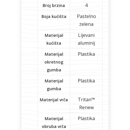
4
Broj brzina
Pastelno
Boja kućišta
zelena
Lijevani
Materijal
aluminij
kućišta
Plastika
Materijal
okretnog
gumba
Plastika
Materijal
gumba
Tritan™
Materijal vrča
Renew
Plastika
Materijal
obruba vrča