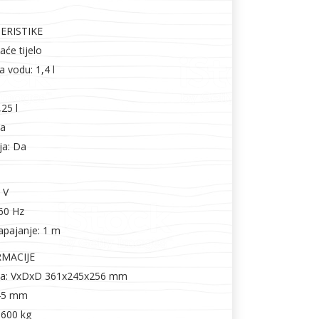
ERISTIKE
aće tijelo
 vodu: 1,4 l
25 l
Da
ja: Da
 V
/60 Hz
apajanje: 1 m
RMACIJE
oda: VxDxD 361x245x256 mm
245 mm
5.600 kg