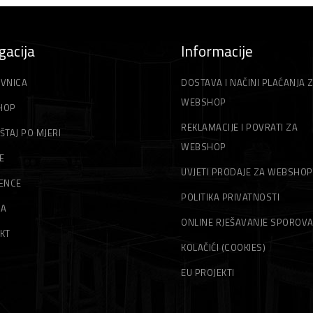
gacija
Informacije
VNICA
DOSTAVA I NAČINI PLAĆANJA 
WEBSHOP
HOP
REKLAMACIJE I POVRATI ZA
ŠTAJ PO MJERI
WEBSHOP
E
UVJETI PRODAJE ZA WEBSHOP
ENCE
POLITIKA PRIVATNOSTI
MA
ONLINE RJEŠAVANJE SPOROV
KT
KOLAČIĆI (COOKIES)
EU PROJEKTI