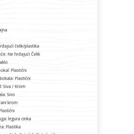
ajna
hrđajući čelik/plastika
oče: Ne hrđajući Čelik
taklo
okal: Plastični
bokala: Plastični
: Siva / Krom
la: Sivo
rani krom
lastični
ga: legura cinka
ra: Plastika