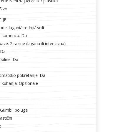
tera: Nehrđajući čelik / plastika
 Sivo
IJE
de: lagani/srednji/tvrdi
je kamenca: Da
kave: 2 razine (lagana ili intenzivna)
: Da
opline: Da
omatsko pokretanje: Da
 kuhanja: Opzionale
 Gumbi, poluga
astični
o