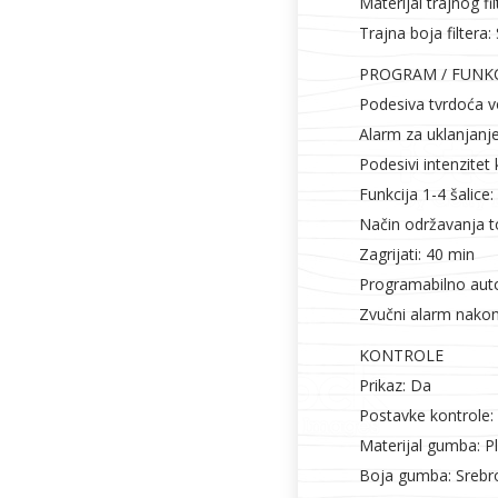
Materijal trajnog fil
Trajna boja filtera:
PROGRAM / FUNKC
Podesiva tvrdoća vo
Alarm za uklanjan
Podesivi intenzitet 
Funkcija 1-4 šalice
Način održavanja t
Zagrijati: 40 min
Programabilno aut
Zvučni alarm nakon
KONTROLE
Prikaz: Da
Postavke kontrole:
Materijal gumba: Pl
Boja gumba: Srebr