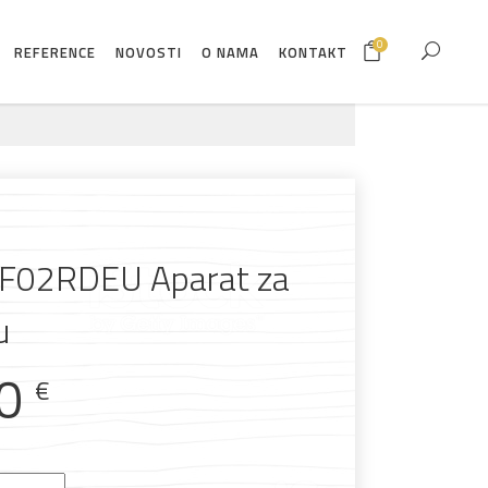
0
REFERENCE
NOVOSTI
O NAMA
KONTAKT
F02RDEU Aparat za
u
00
€