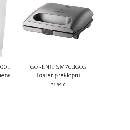
DODAJ U KOŠARICU
00L
GORENJE SM703GCG
bena
Toster preklopni
51,99
€