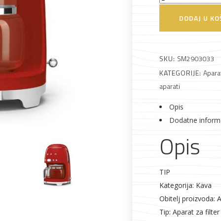
DCF02RDEU
 što je novo u ponudi
DODAJ U KO
Aparat
za
filter
SKU:
SM2903033
kavu
KATEGORIJE:
Apara
količina
aparati
Alati i pribor
Vrt i okućnica
Zaštitna
Rasvjeta
Opis
odjeća
Dodatne inform
Opis
TIP
Kategorija: Kava
Vrata i
Bijela tehnika
Metalna
Elektromaterija
dovratnici
galanterija
Obitelj proizvoda: 
Tip: Aparat za filte