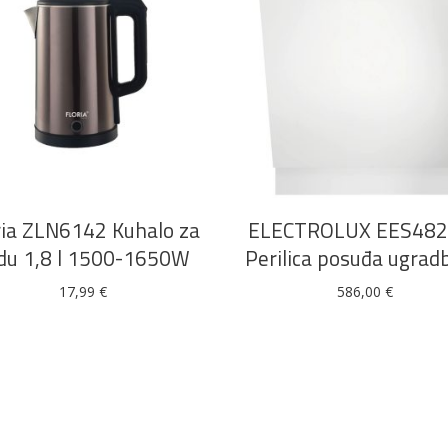
DODAJ U KOŠARICU
DODAJ U KOŠARICU
ria ZLN6142 Kuhalo za
ELECTROLUX EES482
du 1,8 l 1500-1650W
Perilica posuđa ugrad
17,99
€
586,00
€