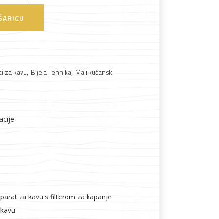
ŠARICU
ti za kavu
,
Bijela Tehnika
,
Mali kućanski
Boje i lakovi
acije
l
Vijčana roba
Aparat za kavu s filterom za kapanje
r kavu