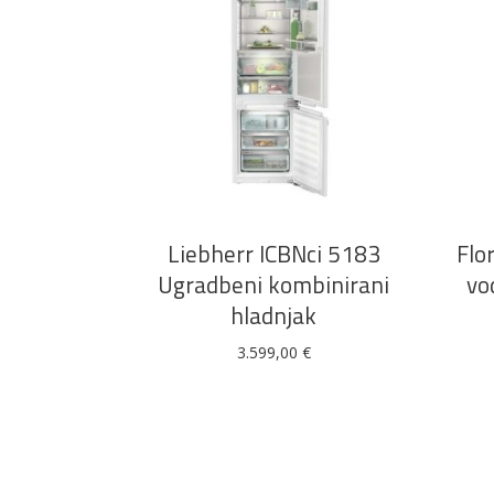
DODAJ U KOŠARICU
Liebherr ICBNci 5183
Flo
Ugradbeni kombinirani
vo
hladnjak
3.599,00
€