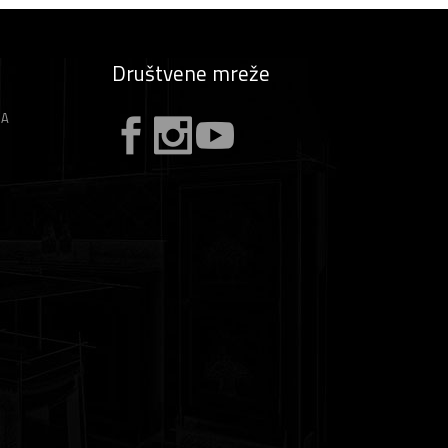
Društvene mreže
ZA
A