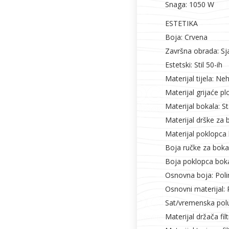
Snaga: 1050 W
ESTETIKA
Boja: Crvena
Završna obrada: Sj
Estetski: Stil 50-ih
Materijal tijela: Ne
Materijal grijaće pl
Materijal bokala: S
Materijal drške za b
Materijal poklopca 
Boja ručke za bokal
Boja poklopca boka
Osnovna boja: Poli
Osnovni materijal: P
Sat/vremenska polu
Materijal držača filt