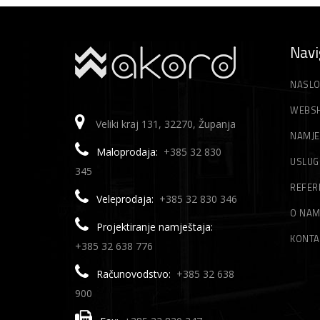
Navi
NASLO
WEBS
Veliki kraj 131, 32270, Županja
NAMJE
Maloprodaja:
+385 32 830
USLUG
345
REFER
Veleprodaja:
+385 32 830 346
O NA
Projektiranje namještaja:
KONTA
+385 32 638 776
Računovodstvo:
+385 32 638
900