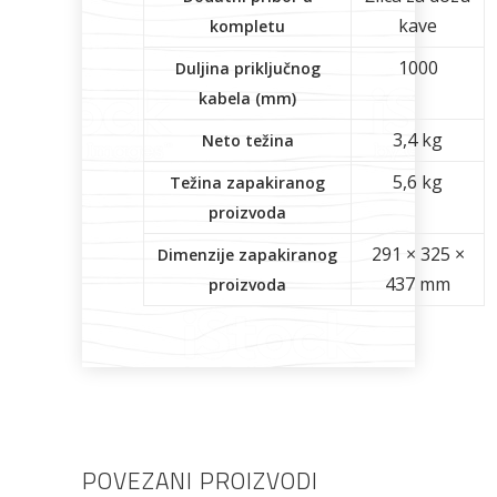
kave
kompletu
1000
Duljina priključnog
kabela (mm)
3,4 kg
Neto težina
5,6 kg
Težina zapakiranog
proizvoda
291 × 325 ×
Dimenzije zapakiranog
437 mm
proizvoda
POVEZANI PROIZVODI