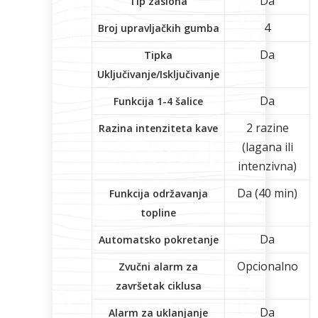
Da
Tip zaslona
4
Broj upravljačkih gumba
Da
Tipka
Uključivanje/Isključivanje
Da
Funkcija 1-4 šalice
2 razine
Razina intenziteta kave
(lagana ili
intenzivna)
Da (40 min)
Funkcija održavanja
topline
Da
Automatsko pokretanje
Opcionalno
Zvučni alarm za
završetak ciklusa
Da
Alarm za uklanjanje