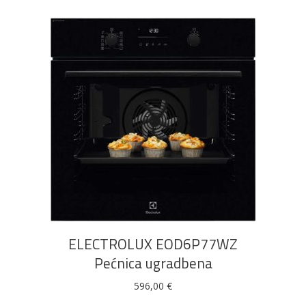
DODAJ U KOŠARICU
ELECTROLUX EOD6P77WZ
Pećnica ugradbena
596,00
€