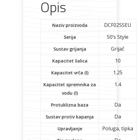
Opis
DCF02SSEU
Naziv proizvoda
50’s Style
Serija
Grijač
Sustav grijanja
10
Kapacitet šalica
1.25
Kapacitet vrča (l)
1.4
Kapacitet spremnika za
vodu (l)
Da
Protuklizna baza
Da
Sustav protiv kapanja
Poluga, tipka
Upravljanje