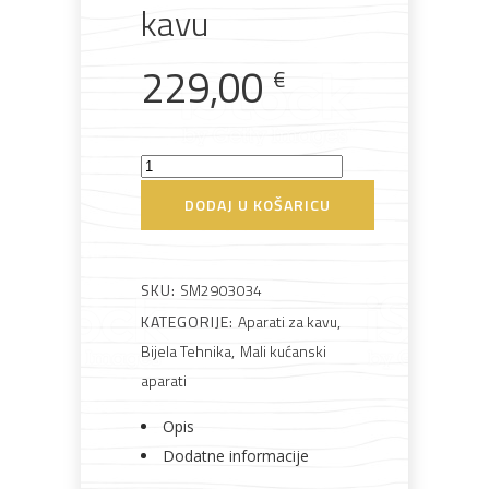
kavu
229,00
€
Rasvjeta
Boje i
Građevinski
Vodomaterijal
Vrata i
lakovi
materijali
dovratnici
Smeg
DCF02SSEU
DODAJ U KOŠARICU
Aparat
za
kavu
Bijela
Metalna
Elektromaterijal
Vijčana
Okovi
SKU:
SM2903034
tehnika
galanterija
roba
za
količina
namještaj
KATEGORIJE:
Aparati za kavu
,
Bijela Tehnika
,
Mali kućanski
aparati
Opis
Bicikli
Dodatne informacije