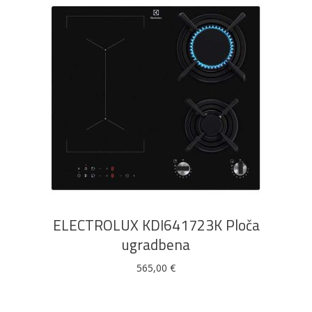
DODAJ U KOŠARICU
ELECTROLUX KDI641723K Ploča
ugradbena
565,00
€