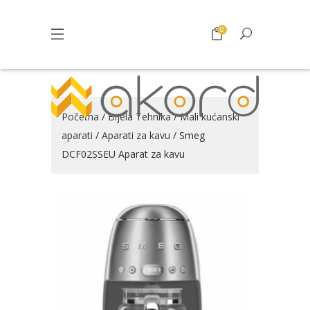
0
Početna
/
Bijela Tehnika
/
Mali kućanski
aparati
/
Aparati za kavu
/ Smeg
DCF02SSEU Aparat za kavu