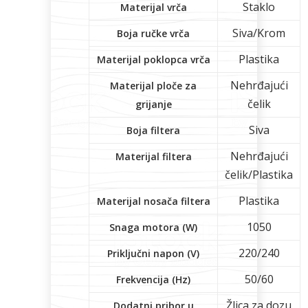
Staklo
Materijal vrča
Siva/Krom
Boja ručke vrča
Plastika
Materijal poklopca vrča
Nehrđajući
Materijal ploče za
čelik
grijanje
Siva
Boja filtera
Nehrđajući
Materijal filtera
čelik/Plastika
Plastika
Materijal nosača filtera
1050
Snaga motora (W)
220/240
Priključni napon (V)
50/60
Frekvencija (Hz)
Žlica za dozu
Dodatni pribor u