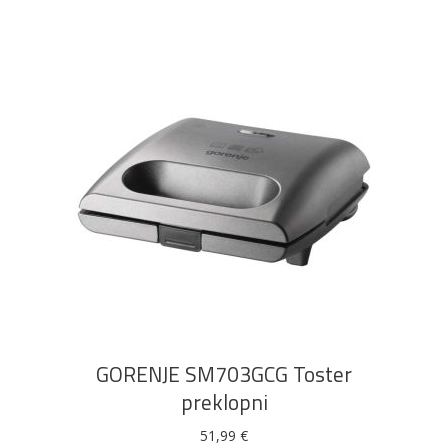
DODAJ U KOŠARICU
GORENJE SM703GCG Toster
preklopni
51,99
€