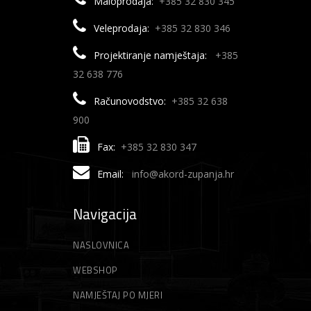
Maloprodaja:
+385 32 830 345
Veleprodaja:
+385 32 830 346
Projektiranje namještaja:
+385
32 638 776
Računovodstvo:
+385 32 638
900
Fax:
+385 32 830 347
Email:
info@akord-zupanja.hr
Navigacija
NASLOVNICA
WEBSHOP
NAMJEŠTAJ PO MJERI