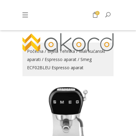
0
Početna
/
Bijela Tehnika
/
Mali kućanski
aparati
/
Espresso aparat
/ Smeg
ECF02BLEU Espresso aparat