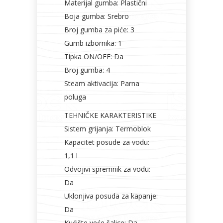
Materijal gumba: Plastični
Boja gumba: Srebro
Broj gumba za piće: 3
Gumb izbornika: 1
Tipka ON/OFF: Da
Broj gumba: 4
Steam aktivacija: Parna
poluga
TEHNIČKE KARAKTERISTIKE
Sistem grijanja: Termoblok
Kapacitet posude za vodu:
1,1 l
Odvojivi spremnik za vodu:
Da
Uklonjiva posuda za kapanje:
Da
Kućište veće šalice: Da