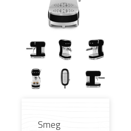
Pogledajte što je novo
u ponudi
Smeg