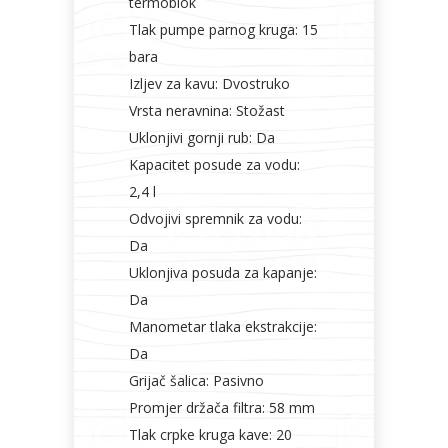
termoblok
Tlak pumpe parnog kruga: 15
bara
Izljev za kavu: Dvostruko
Vrsta neravnina: Stožast
Uklonjivi gornji rub: Da
Kapacitet posude za vodu:
2,4 l
Odvojivi spremnik za vodu:
Da
Uklonjiva posuda za kapanje:
Da
Manometar tlaka ekstrakcije:
Da
Grijač šalica: Pasivno
Promjer držača filtra: 58 mm
Tlak crpke kruga kave: 20