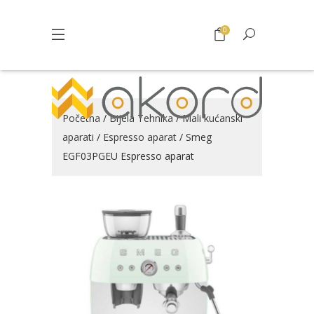
0
Početna
/
Bijela Tehnika
/
Mali kućanski
aparati
/
Espresso aparat
/ Smeg
EGF03PGEU Espresso aparat