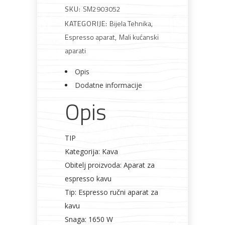
količina
namještaj
SKU:
SM2903052
KATEGORIJE:
Bijela Tehnika
,
Espresso aparat
,
Mali kućanski
aparati
Bicikli
Opis
Dodatne informacije
Opis
TIP
Kategorija: Kava
Obitelj proizvoda: Aparat za
espresso kavu
Tip: Espresso ručni aparat za
kavu
Snaga: 1650 W