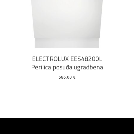
DODAJ U KOŠARICU
ELECTROLUX EES48200L
Perilica posuđa ugradbena
586,00
€