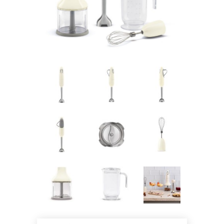
Pogledajte što je novo
u ponudi
AKCIJA!
Pločasti
Alati i
Vrt i
Zaštitna
materijali
pribor
okućnica
odjeća