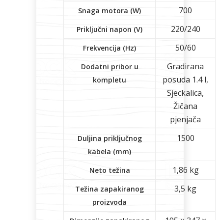
700
Snaga motora (W)
220/240
Priključni napon (V)
50/60
Frekvencija (Hz)
Gradirana
Dodatni pribor u
posuda 1.4 l,
kompletu
Sjeckalica,
Žičana
pjenjača
1500
Duljina priključnog
kabela (mm)
1,86 kg
Neto težina
3,5 kg
Težina zapakiranog
proizvoda