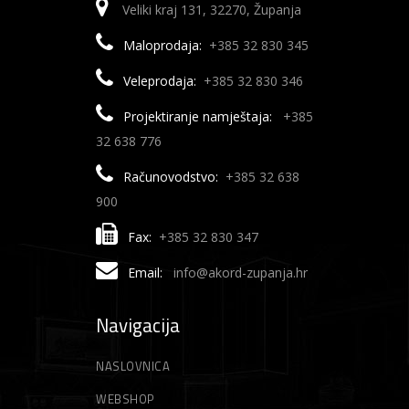
Veliki kraj 131, 32270, Županja
Maloprodaja:
+385 32 830 345
Veleprodaja:
+385 32 830 346
Projektiranje namještaja:
+385
32 638 776
Računovodstvo:
+385 32 638
900
Fax:
+385 32 830 347
Email:
info@akord-zupanja.hr
Navigacija
NASLOVNICA
WEBSHOP