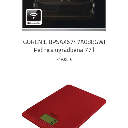
DODAJ U KOŠARICU
GORENJE BPSAX6747A08BGWI
Pećnica ugradbena 77 l
749,00
€