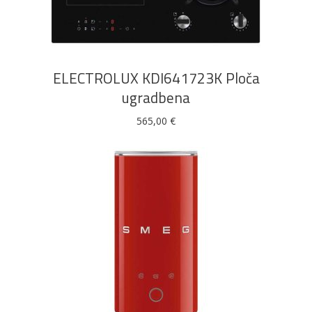
DODAJ U KOŠARICU
ELECTROLUX KDI641723K Ploča
ugradbena
565,00
€
DODAJ U KOŠARICU