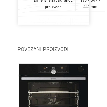
195 × 347 ×
Dimenzije zapakiranog
442 mm
proizvoda
POVEZANI PROIZVODI