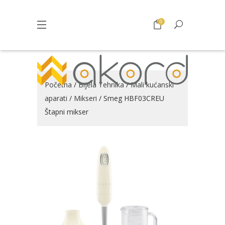
0
Početna
/
Bijela Tehnika
/
Mali kućanski
aparati
/
Mikseri
/ Smeg HBF03CREU
Štapni mikser