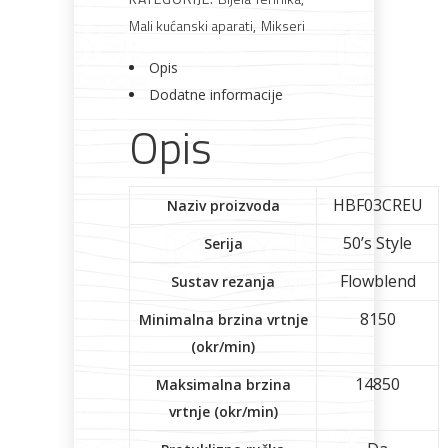
Mali kućanski aparati
,
Mikseri
Opis
Dodatne informacije
Opis
HBF03CREU
Naziv proizvoda
50’s Style
Serija
Flowblend
Sustav rezanja
8150
Minimalna brzina vrtnje
(okr/min)
14850
Maksimalna brzina
vrtnje (okr/min)