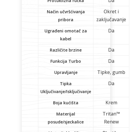
Da
Protuklizna ručka
Okret i
Način učvršćivanja
zaključavanje
pribora
Da
Ugrađeni omotač za
kabel
Da
Različite brzine
Da
Funkcija Turbo
Tipke, gumb
Upravljanje
Da
Tipka
Uključivanje/Isključivanje
Krem
Boja kućišta
Tritan™
Materijal
Renew
posude/sjeckalice