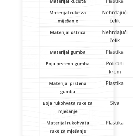
Plastika
Materijal kućišta
Nehrđajući
Materijal ruke za
čelik
miješanje
Nehrđajući
Materijal oštrica
čelik
Plastika
Materijal gumba
Polirani
Boja prstena gumba
krom
Plastika
Materijal prstena
gumba
Siva
Boja rukohvata ruke za
mješanje
Plastika
Materijal rukohvata
ruke za mješanje