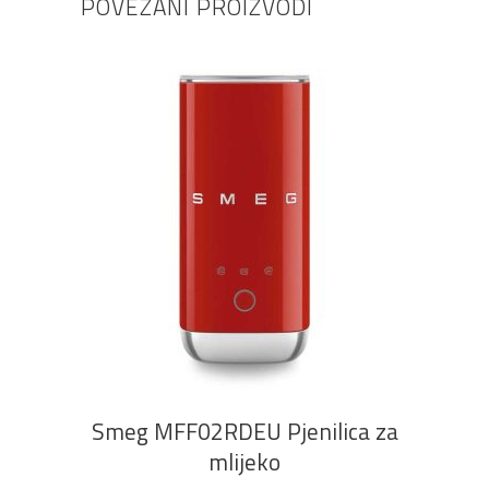
POVEZANI PROIZVODI
DODAJ U KOŠARICU
Smeg MFF02RDEU Pjenilica za
mlijeko