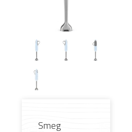
Pogledajte što je novo
u ponudi
AKCIJA!
Pločasti
Alati i
Vrt i
Zaštitna
materijali
pribor
okućnica
odjeća
Smeg