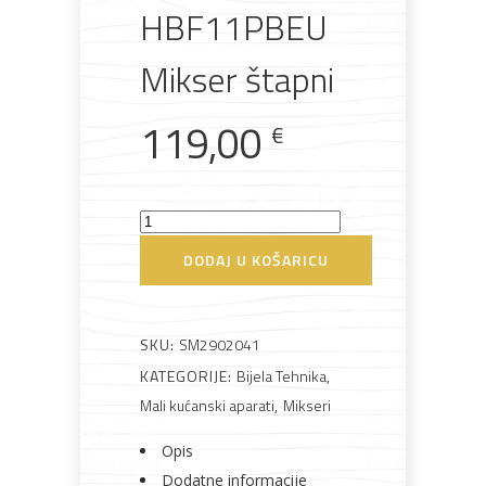
HBF11PBEU
Mikser štapni
Rasvjeta
Boje i
Građevinski
Vodomaterijal
Vrata i
lakovi
materijali
dovratnici
119,00
€
Smeg
Bijela
Metalna
Elektromaterijal
Vijčana
Okovi
HBF11PBEU
tehnika
galanterija
roba
za
DODAJ U KOŠARICU
namještaj
Mikser
štapni
količina
SKU:
SM2902041
KATEGORIJE:
Bijela Tehnika
,
Bicikli
Mali kućanski aparati
,
Mikseri
Opis
Dodatne informacije