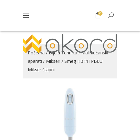
0
Početna
/
Bijela Tehnika
/
Mali kućanski
aparati
/
Mikseri
/ Smeg HBF11PBEU
Mikser štapni