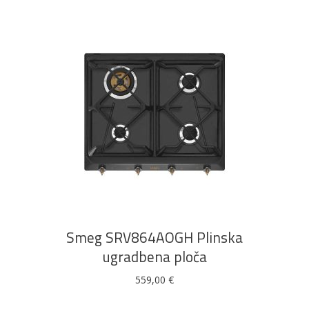
DODAJ U KOŠARICU
Smeg SRV864AOGH Plinska
ugradbena ploča
559,00
€