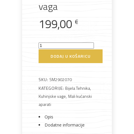
vaga
199,00
€
Rasvjeta
Boje i
Građevinski
Vodomaterijal
Vrata i
lakovi
materijali
dovratnici
Smeg
KSF01WHWW
DODAJ U KOŠARICU
Kuhinjska
Bijela
Metalna
Elektromaterijal
Vijčana
Okovi
tehnika
galanterija
roba
za
vaga
namještaj
količina
SKU:
SM2902070
KATEGORIJE:
Bijela Tehnika
,
Kuhinjske vage
,
Mali kućanski
aparati
Bicikli
Opis
Dodatne informacije