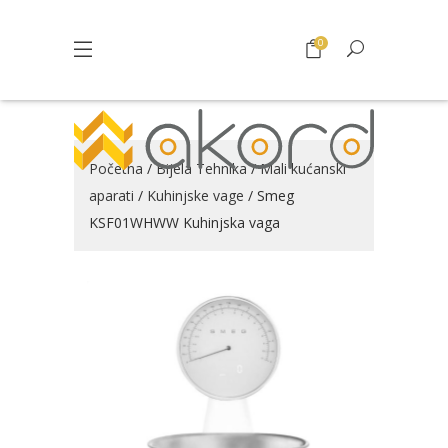
0
Početna
/
Bijela Tehnika
/
Mali kućanski
aparati
/
Kuhinjske vage
/ Smeg
KSF01WHWW Kuhinjska vaga