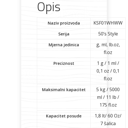
Opis
KSF01WHWW
Naziv proizvoda
50’s Style
Serija
g, ml, lb.oz,
Mjerna jedinica
fl.oz
1 g / 1 ml /
Preciznost
0,1 oz / 0,1
fl.oz
5 kg / 5000
Maksimalni kapacitet
ml / 11 lb /
175 fl.oz
1,8 lt/ 60 Oz/
Kapacitet posude
7 šalica