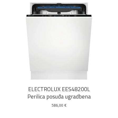
DODAJ U KOŠARICU
ELECTROLUX EES48200L
Perilica posuđa ugradbena
586,00
€