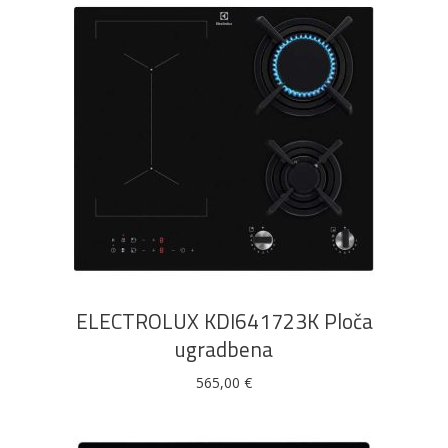
DODAJ U KOŠARICU
ELECTROLUX KDI641723K Ploča
ugradbena
565,00
€