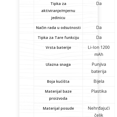
Da
Tipka za
aktiviranje/mjernu
jedinicu
Da
Način rada u odsutnosti
Da
Tipka za Tare funkciju
Li-Ion 1200
Vrsta baterije
mAh
Punjiva
Ulazna snaga
baterija
Bijela
Boja kućišta
Plastika
Materijal baze
proizvoda
Nehrđajući
Materijal posude
čelik