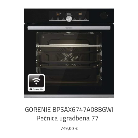
DODAJ U KOŠARICU
GORENJE BPSAX6747A08BGWI
Pećnica ugradbena 77 l
749,00
€