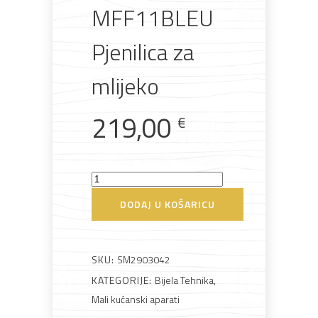
MFF11BLEU
materijali
pribor
okućnica
odjeća
Pjenilica za
mlijeko
Rasvjeta
Boje i
Građevinski
Vodomaterijal
Vrata i
219,00
lakovi
materijali
dovratnici
€
Smeg
MFF11BLEU
DODAJ U KOŠARICU
Bijela
Metalna
Elektromaterijal
Vijčana
Okovi
Pjenilica
tehnika
galanterija
roba
za
namještaj
za
mlijeko
SKU:
SM2903042
količina
KATEGORIJE:
Bijela Tehnika
,
Mali kućanski aparati
Bicikli