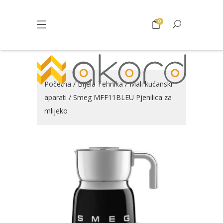
0
Početna
/
Bijela Tehnika
/
Mali kućanski
aparati
/ Smeg MFF11BLEU Pjenilica za
mlijeko