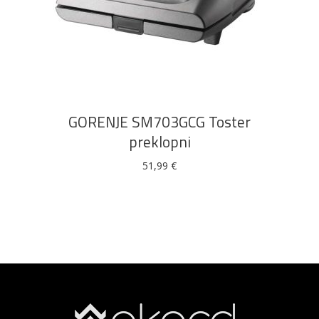
DODAJ U KOŠARICU
GORENJE SM703GCG Toster
preklopni
51,99
€