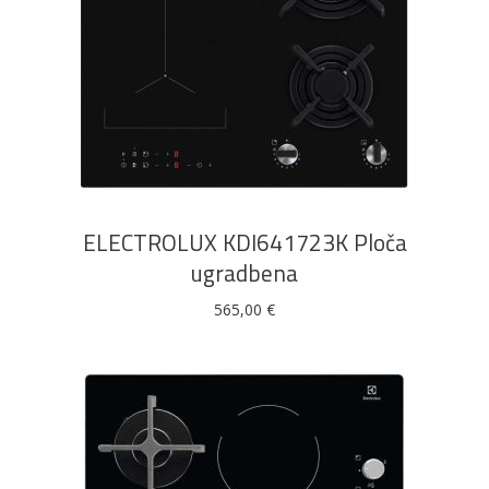
DODAJ U KOŠARICU
ELECTROLUX KDI641723K Ploča
ugradbena
565,00
€