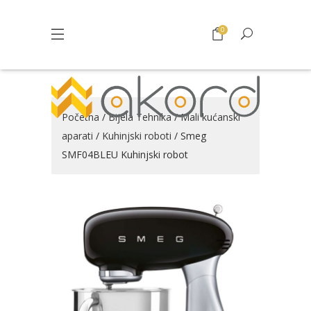
0
Početna
/
Bijela Tehnika
/
Mali kućanski
aparati
/
Kuhinjski roboti
/ Smeg
SMF04BLEU Kuhinjski robot