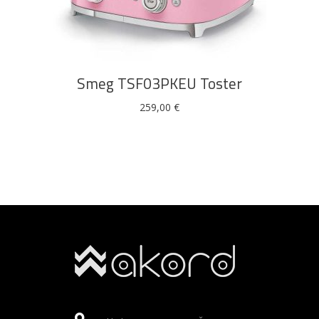
DODAJ U KOŠARICU
Smeg TSF03PKEU Toster
259,00
€