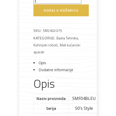
namještaj
Smeg
SMF04BLEU
DODAJ U KOŠARICU
Kuhinjski
robot
količina
SKU:
SM2902075
Bicikli
KATEGORIJE:
Bijela Tehnika
,
Kuhinjski roboti
,
Mali kućanski
aparati
Opis
Dodatne informacije
Opis
SMF04BLEU
Naziv proizvoda
50’s Style
Serija