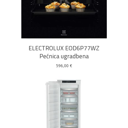
DODAJ U KOŠARICU
ELECTROLUX EOD6P77WZ
Pećnica ugradbena
596,00
€