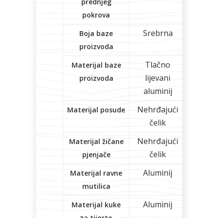
prednjeg
pokrova
Srebrna
Boja baze
proizvoda
Tlačno
Materijal baze
lijevani
proizvoda
aluminij
Nehrđajući
Materijal posude
čelik
Nehrđajući
Materijal žičane
čelik
pjenjače
Aluminij
Materijal ravne
mutilica
Aluminij
Materijal kuke
za tijesto