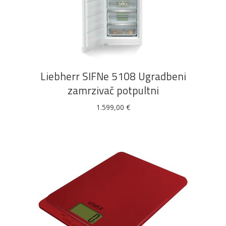
DODAJ U KOŠARICU
Liebherr SIFNe 5108 Ugradbeni
zamrzivač potpultni
1.599,00
€