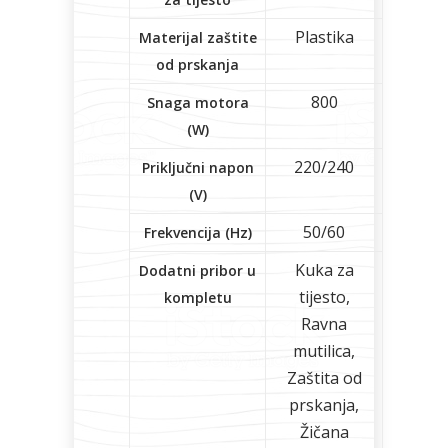
Plastika
Materijal zaštite
od prskanja
800
Snaga motora
(W)
220/240
Priključni napon
(V)
50/60
Frekvencija (Hz)
Kuka za
Dodatni pribor u
tijesto,
kompletu
Ravna
mutilica,
Zaštita od
prskanja,
Žičana