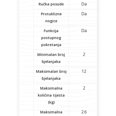
Da
Ručka posude
Da
Protuklizne
nogice
Da
Funkcija
postupnog
pokretanja
2
Minimalan broj
bjelanjaka
12
Maksimalan broj
bjelanjaka
2
Maksimalna
količina tijesta
(kg)
2.6
Maksimalna