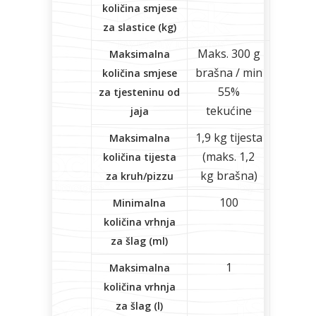
količina smjese
za slastice (kg)
Maks. 300 g
Maksimalna
brašna / min
količina smjese
55%
za tjesteninu od
tekućine
jaja
1,9 kg tijesta
Maksimalna
(maks. 1,2
količina tijesta
kg brašna)
za kruh/pizzu
100
Minimalna
količina vrhnja
za šlag (ml)
1
Maksimalna
količina vrhnja
za šlag (l)