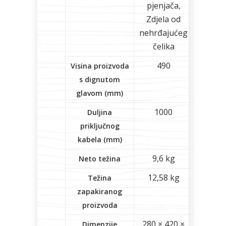
pjenjača,
Zdjela od
nehrđajućeg
čelika
490
Visina proizvoda
s dignutom
glavom (mm)
1000
Duljina
priključnog
kabela (mm)
9,6 kg
Neto težina
12,58 kg
Težina
zapakiranog
proizvoda
280 × 420 ×
Dimenzije