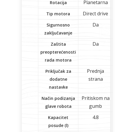
Planetarna
Rotacija
Direct drive
Tip motora
Da
Sigurnosno
zaključavanje
Da
Zaštita
preopterećenosti
rada motora
Prednja
Priključak za
strana
dodatne
nastavke
Pritiskom na
Način podizanja
gumb
glave robota
4.8
Kapacitet
posude (l)