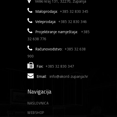
Veliki kraj 131, 32270, Županja
Maloprodaja:
+385 32 830 345
Veleprodaja:
+385 32 830 346
Projektiranje namještaja:
+385
32 638 776
Računovodstvo:
+385 32 638
900
Fax:
+385 32 830 347
Email:
info@akord-zupanja.hr
Navigacija
NASLOVNICA
WEBSHOP