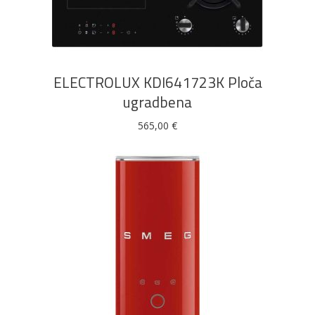
DODAJ U KOŠARICU
ELECTROLUX KDI641723K Ploča
ugradbena
565,00
€
DODAJ U KOŠARICU