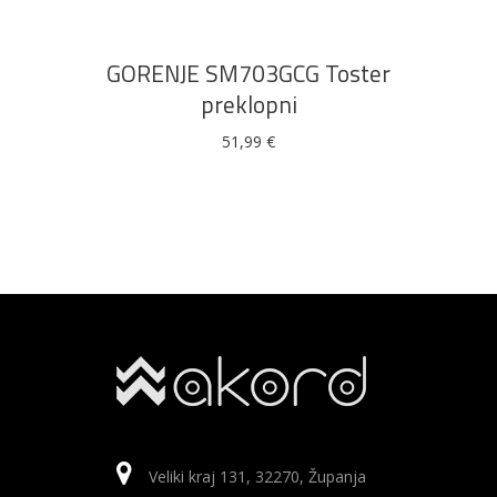
GORENJE SM703GCG Toster
preklopni
51,99
€
Veliki kraj 131, 32270, Županja