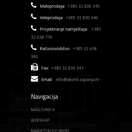
Maloprodaja:
+385 32 830 345
Veleprodaja:
+385 32 830 346
Projektiranje namještaja:
+385
32 638 776
Računovodstvo:
+385 32 638
900
Fax:
+385 32 830 347
Email:
info@akord-zupanja.hr
Navigacija
NASLOVNICA
WEBSHOP
NAMJEŠTAJ PO MJERI