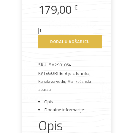
179,00
€
Rasvjeta
Boje i
Građevinski
Vodomaterijal
Vrata i
Smeg
lakovi
materijali
dovratnici
TSF01BLEU
DODAJ U KOŠARICU
Toster
količina
SKU:
SM2901054
Bijela
Metalna
Elektromaterijal
Vijčana
Okovi
KATEGORIJE:
Bijela Tehnika
,
tehnika
galanterija
roba
za
namještaj
Kuhala za vodu
,
Mali kućanski
aparati
Opis
Dodatne informacije
Bicikli
Opis