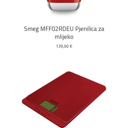
Smeg MFF02RDEU Pjenilica za
mlijeko
139,00
€
DODAJ U KOŠARICU