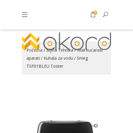
0
Početna
/
Bijela Tehnika
/
Mali kućanski
aparati
/
Kuhala za vodu
/ Smeg
TSF01BLEU Toster