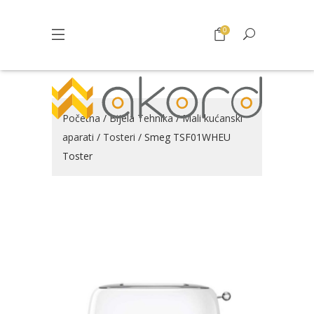
0
Početna
/
Bijela Tehnika
/
Mali kućanski
aparati
/
Tosteri
/ Smeg TSF01WHEU
Toster