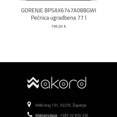
GORENJE BPSAX6747A08BGWI
Pećnica ugradbena 77 l
749,00
€
Veliki kraj 131, 32270, Županja
Maloprodaja:
+385 32 830 345