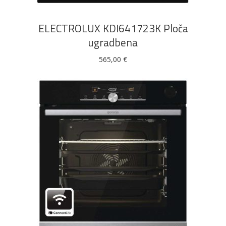
ELECTROLUX KDI641723K Ploča
ugradbena
565,00
€
DODAJ U KOŠARICU