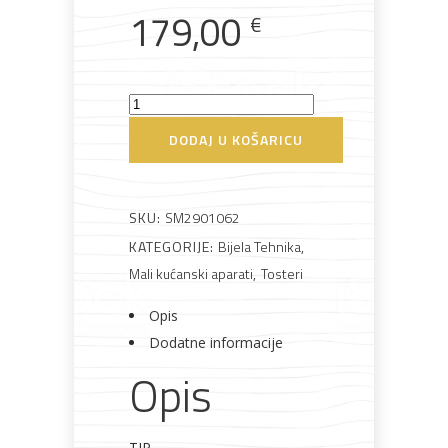
179,00
€
Rasvjeta
Boje i
Građevinski
Vodomaterijal
Vrata i
Smeg
lakovi
materijali
dovratnici
TSF01WHEU
DODAJ U KOŠARICU
Toster
količina
SKU:
SM2901062
Bijela
Metalna
Elektromaterijal
Vijčana
Okovi
KATEGORIJE:
Bijela Tehnika
,
tehnika
galanterija
roba
za
namještaj
Mali kućanski aparati
,
Tosteri
Opis
Dodatne informacije
Opis
Bicikli
TIP