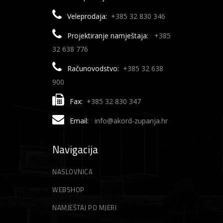
Veleprodaja:
+385 32 830 346
Projektiranje namještaja:
+385
32 638 776
Računovodstvo:
+385 32 638
900
Fax:
+385 32 830 347
Email:
info@akord-zupanja.hr
Navigacija
NASLOVNICA
WEBSHOP
NAMJEŠTAJ PO MJERI