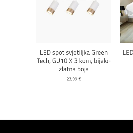
DODAJ U KOŠARICU
LED spot svjetiljka Green
LED
Tech, GU10 X 3 kom, bijelo-
zlatna boja
23,99
€