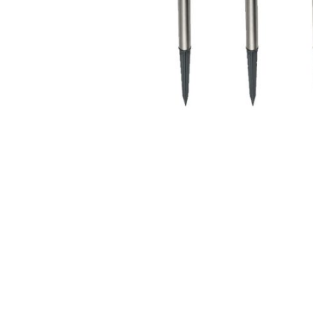
AKCIJA!
Pločasti
materijali
Građevinski
Vodomaterijal
materijali
Okovi za
Bicikli
namještaj