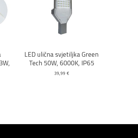
DODAJ U KOŠARICU
a
LED ulična svjetiljka Green
 3W,
Tech 50W, 6000K, IP65
a
39,99
€