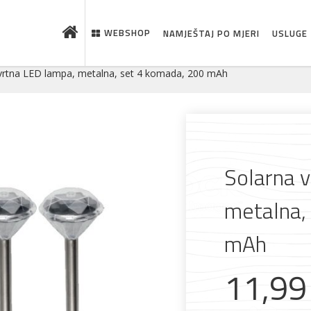
WEBSHOP
NAMJEŠTAJ PO MJERI
USLUGE
vrtna LED lampa, metalna, set 4 komada, 200 mAh
Solarna 
metalna,
mAh
 što je novo u ponudi
11,9