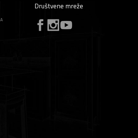
Društvene mreže
ZA
A