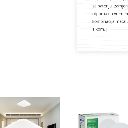
za bateriju, zamjen
otporna na vremensk
kombinacija metal /
1 kom. )