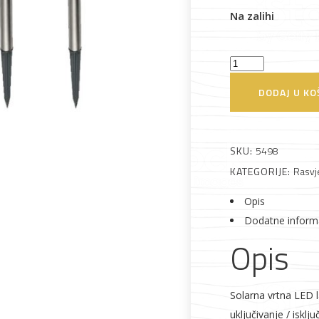
Na zalihi
Alati i pribor
Vrt i okućnica
Zaštitna
Rasvjeta
Solarna
odjeća
vrtna
DODAJ U KO
LED
lampa,
metalna,
SKU:
5498
set
KATEGORIJE:
Rasvj
Vrata i
Bijela tehnika
Metalna
Elektromaterija
4
dovratnici
galanterija
komada,
Opis
200
Dodatne inform
mAh
Opis
količina
Solarna vrtna LED
uključivanje / isklj