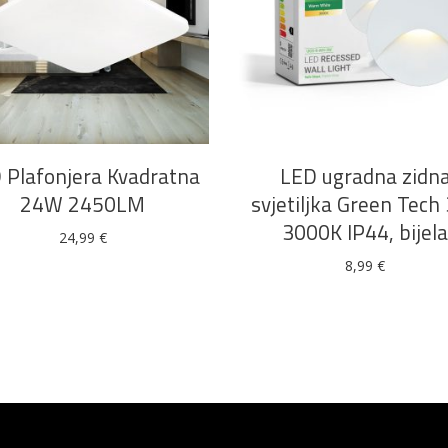
DODAJ U KOŠARICU
DODAJ U KOŠARICU
 Plafonjera Kvadratna
LED ugradna zidn
24W 2450LM
svjetiljka Green Tech
3000K IP44, bijel
24,99
€
8,99
€