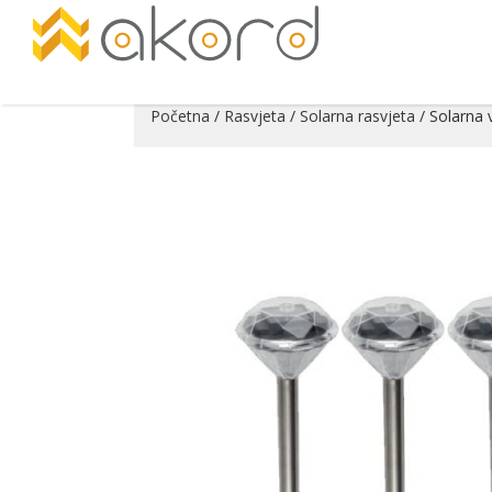
Početna
/
Rasvjeta
/
Solarna rasvjeta
/ Solarna 
Pogledajte