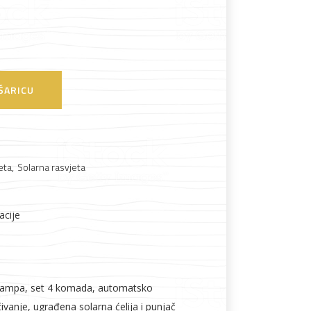
Boje i lakovi
ŠARICU
eta
,
Solarna rasvjeta
l
Vijčana roba
acije
 lampa, set 4 komada, automatsko
učivanje, ugrađena solarna ćelija i punjač