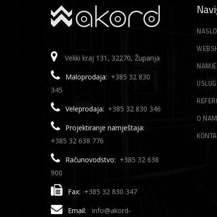
Navi
NASLO
WEBS
Veliki kraj 131, 32270, Županja
NAMJE
Maloprodaja:
+385 32 830
USLUG
345
REFER
Veleprodaja:
+385 32 830 346
O NA
Projektiranje namještaja:
KONTA
+385 32 638 776
Računovodstvo:
+385 32 638
900
Fax:
+385 32 830 347
Email:
info@akord-