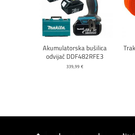
DODAJ U KOŠARICU
Akumulatorska bušilica
Tra
odvijač DDF482RFE3
339,99
€