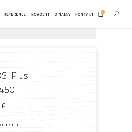
0
REFERENCE
NOVOSTI
O NAMA
KONTAKT
DS-Plus
450
9
€
na zalihi