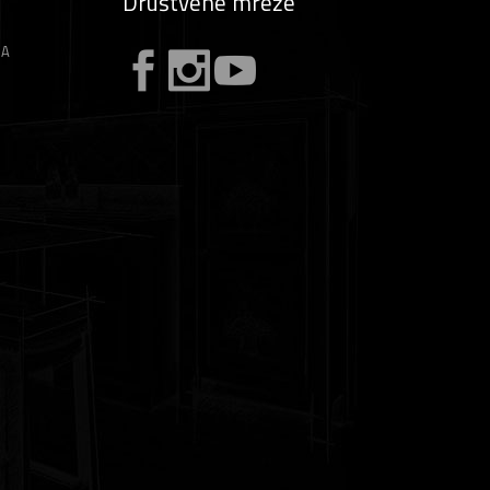
Društvene mreže
ZA
A