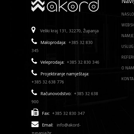
Navi
NASLO
WEBS
Veliki kraj 131, 32270, Županja
NAMJE
Maloprodaja:
+385 32 830
USLUG
345
REFER
Veleprodaja:
+385 32 830 346
O NA
Projektiranje namještaja:
KONTA
+385 32 638 776
Računovodstvo:
+385 32 638
900
Fax:
+385 32 830 347
Email:
info@akord-
zupanja.hr