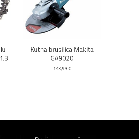
DODAJ U KOŠARICU
lu
Kutna brusilica Makita
1.3
GA9020
143,99
€