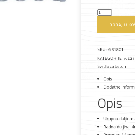
Svrdlo
Alati i pribor
Vrt i okućnica
Zaštitna
Rasvjeta
SDS-
DODAJ U KO
odjeća
Plus
14x400/450
količina
SKU:
6.31801
KATEGORIJE:
Alati i
Svrdla za beton
Vrata i
Bijela tehnika
Metalna
Elektromaterija
dovratnici
galanterija
Opis
Dodatne inform
Opis
Ukupna duljina
Radna duljina:
Promjer: 14 m