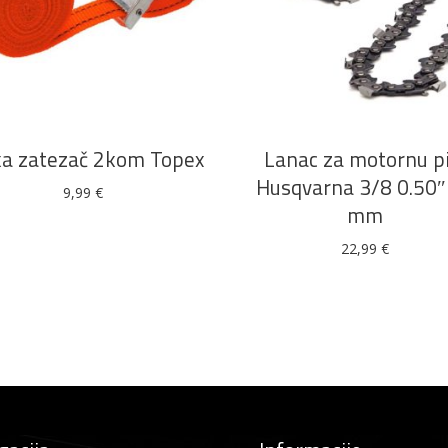
DODAJ U KOŠARICU
DODAJ U KOŠARICU
ka zatezač 2kom Topex
Lanac za motornu pi
Husqvarna 3/8 0.50″
9,99
€
mm
22,99
€