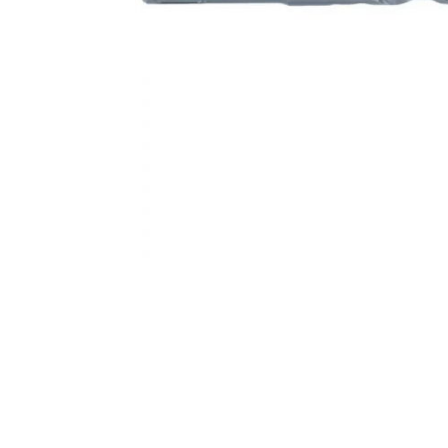
AKCIJA!
Pločasti
materijali
Građevinski
Vodomaterijal
materijali
Okovi za
Bicikli
namještaj