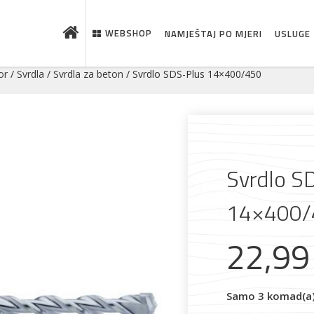
WEBSHOP
NAMJEŠTAJ PO MJERI
USLUGE
or
/
Svrdla
/
Svrdla za beton
/ Svrdlo SDS-Plus 14×400/450
Svrdlo S
14×400/
22,9
 što je novo u ponudi
Samo 3 komad(a) 