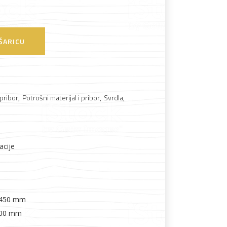
Boje i lakovi
ŠARICU
 pribor
,
Potrošni materijal i pribor
,
Svrdla
,
l
Vijčana roba
acije
: 450 mm
 400 mm
m