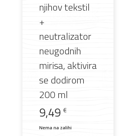
njihov tekstil
+
Rasvjeta
Boje i
Građevinski
Vodomaterijal
Vrata i
lakovi
materijali
dovratnici
neutralizator
neugodnih
mirisa, aktivira
Bijela
Metalna
Elektromaterijal
Vijčana
Okovi
tehnika
galanterija
roba
za
namještaj
se dodirom
200 ml
9,49
Bicikli
€
Nema na zalihi