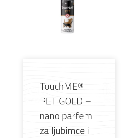
Pogledajte što je novo
u ponudi
TouchME®
PET GOLD –
nano parfem
AKCIJA!
Pločasti
Alati i
Vrt i
Zaštitna
materijali
pribor
okućnica
odjeća
za ljubimce i