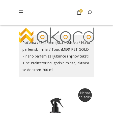
0
Početna
/
Ulja i kemijska sredstva
/
Nano
parfemski mirisi
/ TouchME® PET GOLD
– nano parfem za ljubimce i njihov tekstil
+ neutralizator neugodnih mirisa, aktivira
se dodirom 200 ml
Nema
na zalihi