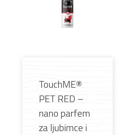
Pogledajte što je novo
u ponudi
TouchME®
PET RED –
nano parfem
AKCIJA!
Pločasti
Alati i
Vrt i
Zaštitna
materijali
pribor
okućnica
odjeća
za ljubimce i