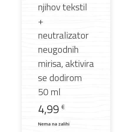
njihov tekstil
+
Rasvjeta
Boje i
Građevinski
Vodomaterijal
Vrata i
lakovi
materijali
dovratnici
neutralizator
neugodnih
mirisa, aktivira
Bijela
Metalna
Elektromaterijal
Vijčana
Okovi
tehnika
galanterija
roba
za
namještaj
se dodirom
50 ml
4,99
€
Bicikli
Nema na zalihi