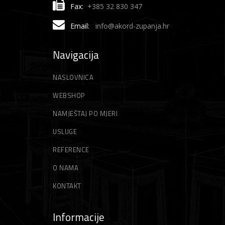
Fax:
+385 32 830 347
Email:
info@akord-zupanja.hr
Navigacija
NASLOVNICA
WEBSHOP
NAMJEŠTAJ PO MJERI
USLUGE
REFERENCE
O NAMA
KONTAKT
Informacije