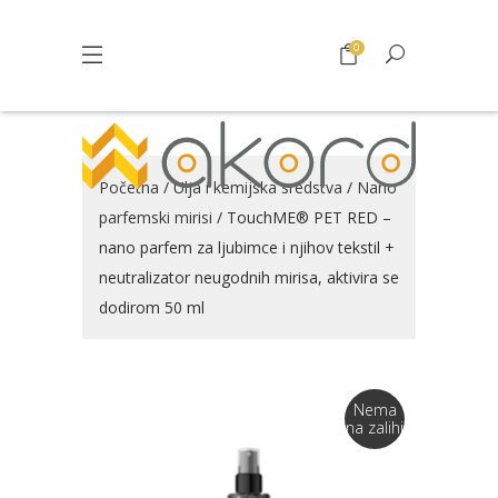
0
Početna
/
Ulja i kemijska sredstva
/
Nano
parfemski mirisi
/ TouchME® PET RED –
nano parfem za ljubimce i njihov tekstil +
neutralizator neugodnih mirisa, aktivira se
dodirom 50 ml
Nema
na zalihi