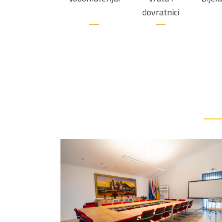
dovratnici
Općina Babina Greda