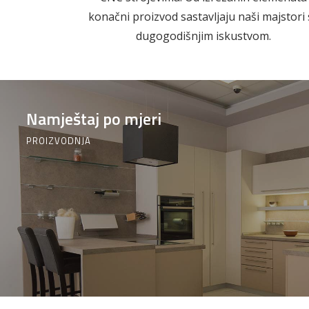
Građevinski
Vodomaterijal
konačni proizvod sastavljaju naši majstori 
materijali
dugogodišnjim iskustvom.
Namještaj po mjeri
Okovi za
Bicikli
namještaj
PROIZVODNJA