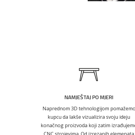
Pogledajte
AKCIJA!
Pločasti
materijali
NAMJEŠTAJ PO MJERI
Naprednom 3D tehnologijom pomažem
kupcu da lakše vizualizira svoju ideju
konačnog proizvoda koji zatim izrađujem
CNC strojevima. Od izrezanih elemenata