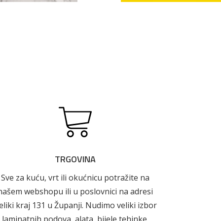
Boje i lakovi
TRGOVINA
Sve za kuću, vrt ili okućnicu potražite na
našem webshopu ili u poslovnici na adresi
eliki kraj 131 u Županji. Nudimo veliki izbor
laminatnih podova, alata, bijele tehinke,