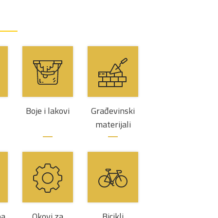
Boje i lakovi
Građevinski
materijali
ba
Okovi za
Bicikli