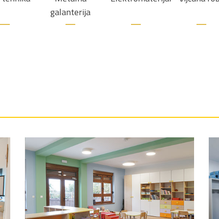
galanterija
Izdvojeni radovi
Vrtić Andrijaševci