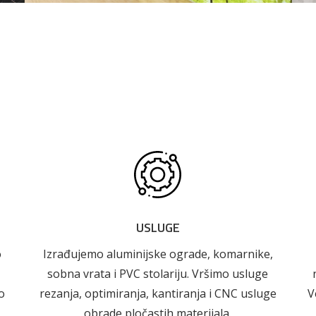
 što je novo u ponudi
Alati i pribor
Vrt i okućnica
Zaštitna
Rasvjeta
odjeća
USLUGE
o
Izrađujemo aluminijske ograde, komarnike,
sobna vrata i PVC stolariju. Vršimo usluge
o
rezanja, optimiranja, kantiranja i CNC usluge
V
obrade pločastih materijala.