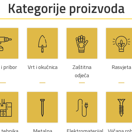
Kategorije proizvoda
 i pribor
Vrt i okućnica
Zaštitna
Rasvjeta
odjeća
a tehnika
Metalna
Elektromaterijal
Vijčana ro