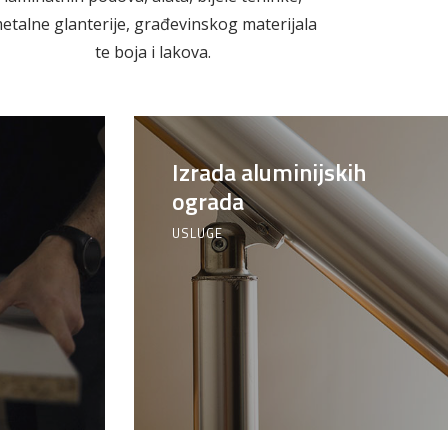
l
Vijčana roba
etalne glanterije, građevinskog materijala
te boja i lakova.
Izrada aluminijskih
ograda
USLUGE