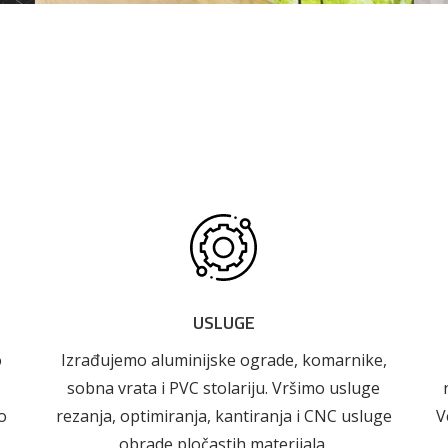
 što je novo u ponudi
Alati i pribor
Vrt i okućnica
Zaštitna
Rasvjeta
odjeća
USLUGE
o
Izrađujemo aluminijske ograde, komarnike,
sobna vrata i PVC stolariju. Vršimo usluge
o
rezanja, optimiranja, kantiranja i CNC usluge
V
obrade pločastih materijala.