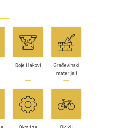
Boje i lakovi
Građevinski
materijali
ba
Okovi za
Bicikli