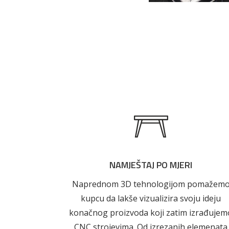
Pogledajte
AKCIJA!
Pločasti
materijali
NAMJEŠTAJ PO MJERI
Naprednom 3D tehnologijom pomažem
kupcu da lakše vizualizira svoju ideju
konačnog proizvoda koji zatim izrađujem
CNC strojevima. Od izrezanih elemenata