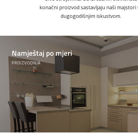
Građevinski
Vodomaterijal
konačni proizvod sastavljaju naši majstori 
materijali
dugogodišnjim iskustvom.
Namještaj po mjeri
Okovi za
Bicikli
namještaj
PROIZVODNJA