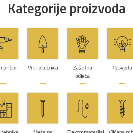
Kategorije proizvoda
 i pribor
Vrt i okućnica
Zaštitna
Rasvjeta
odjeća
a tehnika
Metalna
Elektromaterijal
Vijčana ro