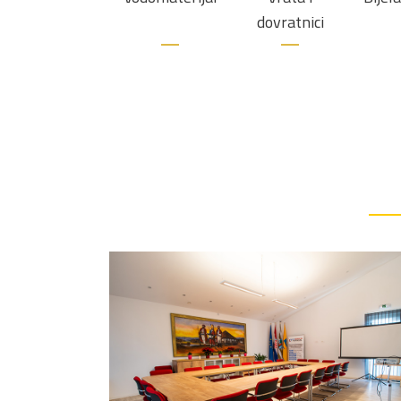
dovratnici
Općina Babina Greda