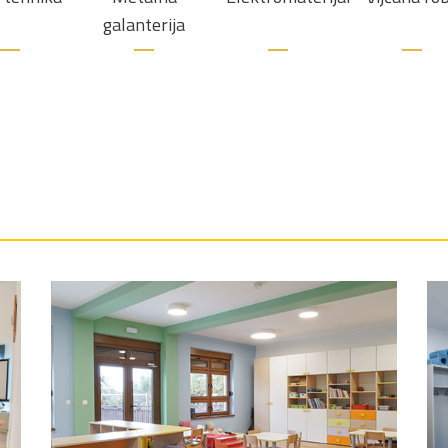
galanterija
Izdvojeni radovi
Vrtić Andrijaševci