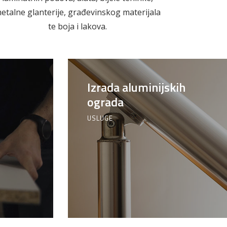
l
Vijčana roba
etalne glanterije, građevinskog materijala
te boja i lakova.
Izrada aluminijskih
ograda
USLUGE