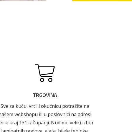
Boje i lakovi
TRGOVINA
Sve za kuću, vrt ili okućnicu potražite na
našem webshopu ili u poslovnici na adresi
eliki kraj 131 u Županji. Nudimo veliki izbor
laminatnih podova, alata, bijele tehinke,