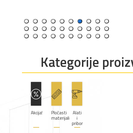
84
Kategorije proi
Akcija!
Pločasti
Alati
materijali
i
pribor