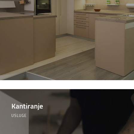
Elektromaterijal
Vijčana
Okovi
Bicikli
roba
za
namještaj
Kantiranje
USLUGE