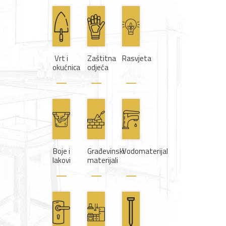
Vrt i
Zaštitna
Rasvjeta
okućnica
odjeća
Boje i
Građevinski
Vodomaterijal
lakovi
materijali