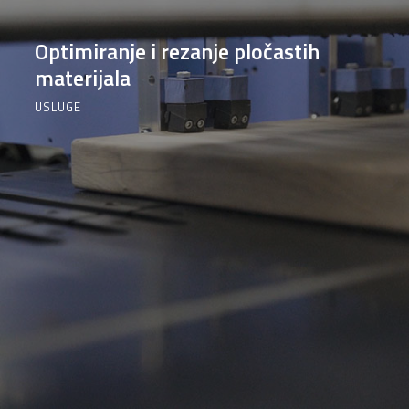
Optimiranje i rezanje pločastih
materijala
USLUGE