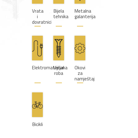
Vrata
Bijela
Metalna
i
tehnika
galanterija
dovratnici
Elektromaterijal
Vijčana
Okovi
roba
za
namještaj
Bicikli