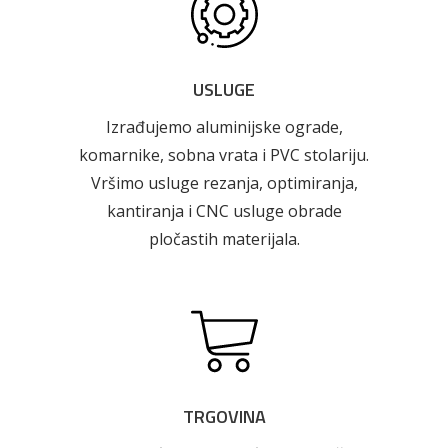
USLUGE
Izrađujemo aluminijske ograde,
komarnike, sobna vrata i PVC stolariju.
Vršimo usluge rezanja, optimiranja,
kantiranja i CNC usluge obrade
pločastih materijala.
Pogledajte što je novo
u ponudi
TRGOVINA