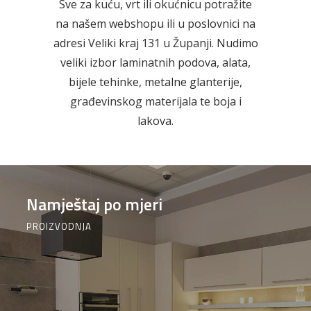
Sve za kuću, vrt ili okućnicu potražite
na našem webshopu ili u poslovnici na
AKCIJA!
Pločasti
Alati i
Vrt i
materijali
pribor
okućnica
adresi Veliki kraj 131 u Županji. Nudimo
veliki izbor laminatnih podova, alata,
bijele tehinke, metalne glanterije,
građevinskog materijala te boja i
lakova.
Zaštitna
Rasvjeta
Boje i
Građevinski
odjeća
lakovi
materijali
Namještaj po mjeri
PROIZVODNJA
Vodomaterijal
Vrata i
Bijela
Metalna
dovratnici
tehnika
galanterija