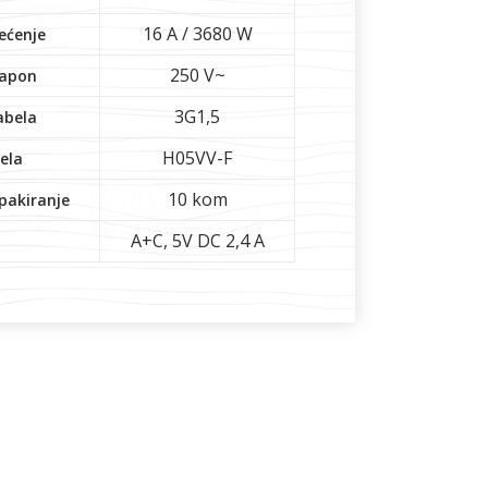
16 A / 3680 W
ećenje
250 V~
napon
3G1,5
abela
H05VV-F
ela
10 kom
pakiranje
A+C, 5V DC 2,4 A