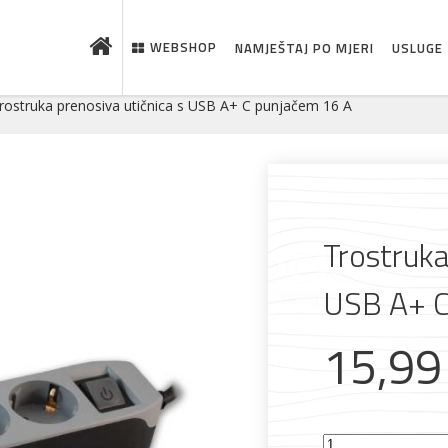
WEBSHOP
NAMJEŠTAJ PO MJERI
USLUGE
rostruka prenosiva utičnica s USB A+ C punjačem 16 A
Trostruka
USB A+ C
15,9
 što je novo u ponudi
Trostruka