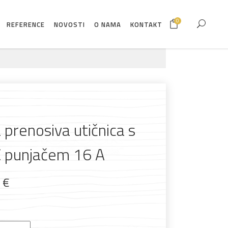
0
REFERENCE
NOVOSTI
O NAMA
KONTAKT
 prenosiva utičnica s
 punjačem 16 A
9
€