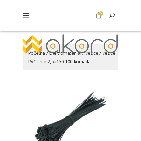
0
Početna
/
Elektromaterijal
/
Vezice
/ Vezice
PVC crne 2,5×150 100 komada