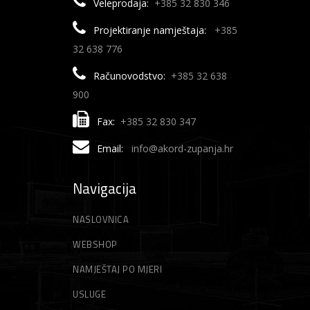
Veleprodaja:
+385 32 830 346
Projektiranje namještaja:
+385
32 638 776
Računovodstvo:
+385 32 638
900
Fax:
+385 32 830 347
Email:
info@akord-zupanja.hr
Navigacija
NASLOVNICA
WEBSHOP
NAMJEŠTAJ PO MJERI
USLUGE