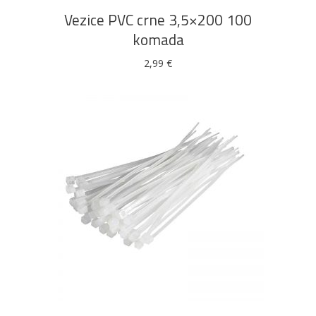
Vezice PVC crne 3,5×200 100
komada
2,99
€
DODAJ U KOŠARICU