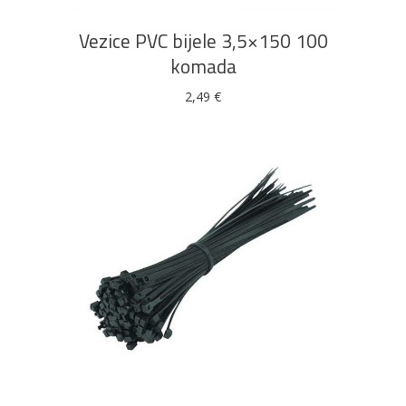
Vezice PVC bijele 3,5×150 100
komada
2,49
€
DODAJ U KOŠARICU