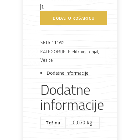
Vezice
PVC
Bijela
Metalna
Elektromaterijal
Vijčana
Okovi
DODAJ U KOŠARICU
tehnika
galanterija
roba
za
crne
namještaj
2,5x150
100
SKU:
11162
komada
KATEGORIJE:
Elektromaterijal
,
količina
Vezice
Bicikli
Dodatne informacije
Dodatne
informacije
0,070 kg
Težina