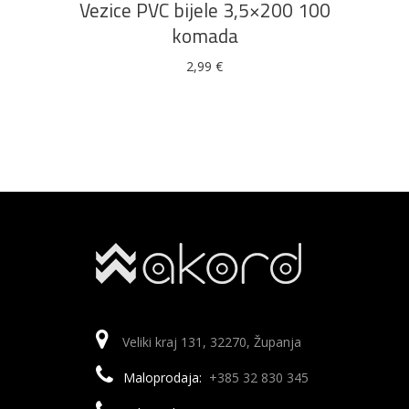
Vezice PVC bijele 3,5×200 100
komada
2,99
€
Veliki kraj 131, 32270, Županja
Maloprodaja:
+385 32 830 345