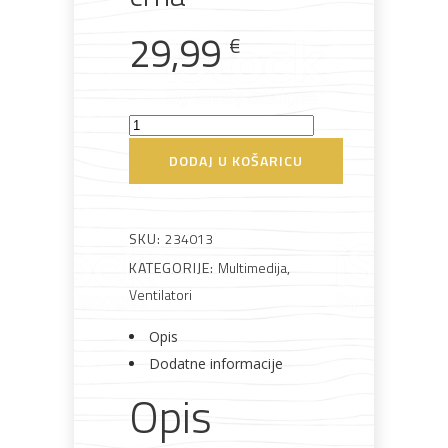
lakovi
materijali
dovratnici
29,99
€
Ventilator
Bijela
Metalna
Elektromaterijal
Vijčana
Okovi
sa
DODAJ U KOŠARICU
tehnika
galanterija
roba
za
namještaj
postoljem
FI40
cm
SKU:
234013
40
KATEGORIJE:
Multimedija
,
W
Ventilatori
Bicikli
crna
Opis
količina
Dodatne informacije
Opis