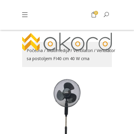
0
Početna
/
Multimedija
/
Ventilatori
/ Ventilator
sa postoljem FI40 cm 40 W crna