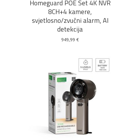
Homeguard POE Set 4K NVR
8CH+4 kamere,
svjetlosno/zvučni alarm, AI
detekcija
949,99
€
DODAJ U KOŠARICU