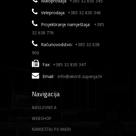
Maloprodaja:
+385 32 830 345
Veleprodaja:
+385 32 830 346
Projektiranje namještaja:
+385
32 638 776
Računovodstvo:
+385 32 638
900
Fax:
+385 32 830 347
Email:
info@akord-zupanja.hr
Navigacija
NASLOVNICA
WEBSHOP
NAMJEŠTAJ PO MJERI