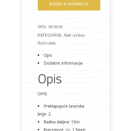
VRL-
DODAJ U KOŠARICU
2C
laserski
križni
Bijela
Metalna
Elektromaterijal
Vijčana
Okovi
SKU:
067839
tehnika
galanterija
roba
za
nivelir
namještaj
KATEGORIJE:
Alati i pribor
,
količina
Ručni alati
Opis
Dodatne informacije
Bicikli
Opis
OPIS
Preklapajuće laserske
linije: 2.
Radna daljina: 15m.
Preciznost: +/- 1.5mm