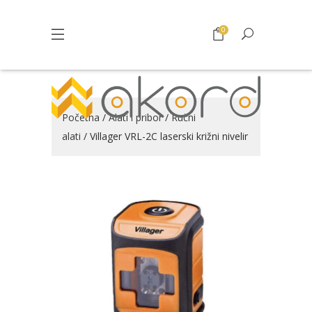
0
Početna
/
Alati i pribor
/
Ručni
alati
/ Villager VRL-2C laserski križni nivelir