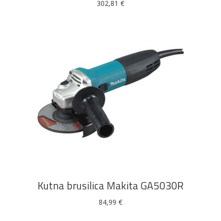
302,81
€
DODAJ U KOŠARICU
Kutna brusilica Makita GA5030R
84,99
€