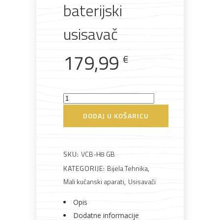
baterijski
materijali
pribor
okućnica
odjeća
usisavač
179,99
€
Rasvjeta
Boje i
Građevinski
Vodomaterijal
Vrata i
lakovi
materijali
dovratnici
VIVAX
VCB-
DODAJ U KOŠARICU
H8
GM
Bijela
Metalna
Elektromaterijal
Vijčana
Okovi
tehnika
galanterija
roba
za
UltraSteal
SKU:
VCB-H8 GB
namještaj
baterijski
KATEGORIJE:
Bijela Tehnika
,
usisavač
Mali kućanski aparati
,
Usisavači
količina
Opis
Bicikli
Dodatne informacije