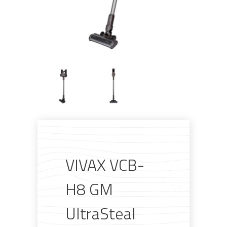
Pogledajte što je novo
VIVAX VCB-
u ponudi
H8 GM
UltraSteal
AKCIJA!
Pločasti
Alati i
Vrt i
Zaštitna