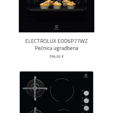
DODAJ U KOŠARICU
ELECTROLUX EOD6P77WZ
Pećnica ugradbena
596,00
€