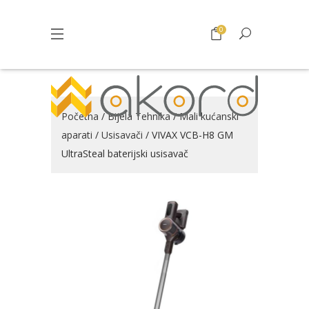
0
Početna
/
Bijela Tehnika
/
Mali kućanski
aparati
/
Usisavači
/ VIVAX VCB-H8 GM
UltraSteal baterijski usisavač