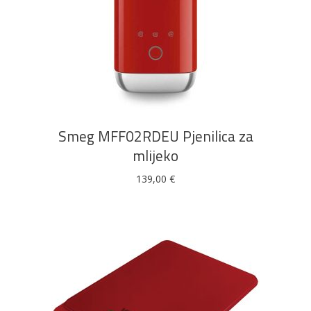
DODAJ U KOŠARICU
Smeg MFF02RDEU Pjenilica za
mlijeko
139,00
€