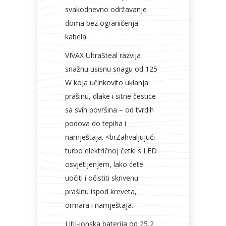
svakodnevno održavanje
doma bez ograničenja
kabela.
VIVAX UltraSteal razvija
snažnu usisnu snagu od 125
W koja učinkovito uklanja
prašinu, dlake i sitne čestice
sa svih površina – od tvrdih
podova do tepiha i
namještaja. <brZahvaljujući
turbo električnoj četki s LED
osvjetljenjem, lako ćete
uočiti i očistiti skrivenu
prašinu ispod kreveta,
ormara i namještaja.
Litij-ionska baterija od 25,2