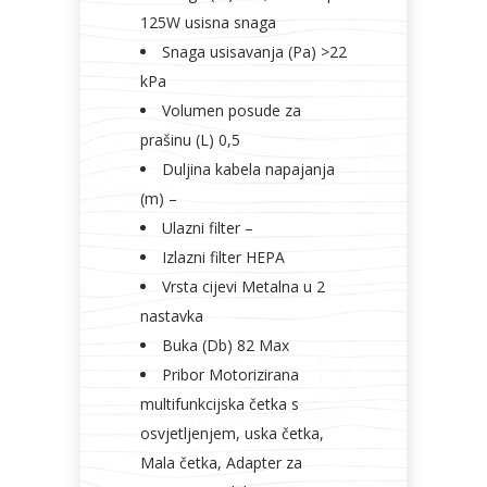
125W usisna snaga
Snaga usisavanja (Pa) >22
kPa
Volumen posude za
prašinu (L) 0,5
Duljina kabela napajanja
(m) –
Ulazni filter –
Izlazni filter HEPA
Vrsta cijevi Metalna u 2
nastavka
Buka (Db) 82 Max
Pribor Motorizirana
multifunkcijska četka s
osvjetljenjem, uska četka,
Mala četka, Adapter za