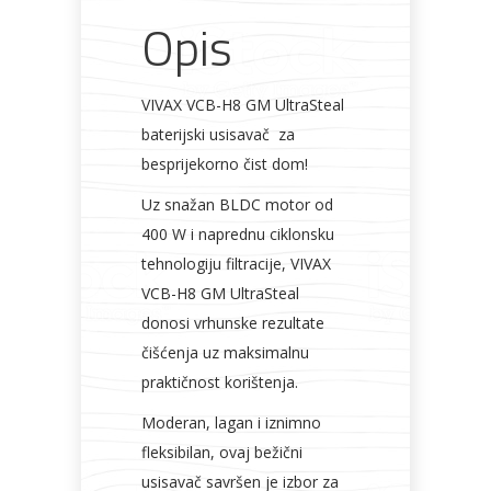
Opis
VIVAX VCB-H8 GM UltraSteal
baterijski usisavač za
besprijekorno čist dom!
Uz snažan BLDC motor od
400 W i naprednu ciklonsku
tehnologiju filtracije, VIVAX
VCB-H8 GM UltraSteal
donosi vrhunske rezultate
čišćenja uz maksimalnu
praktičnost korištenja.
Moderan, lagan i iznimno
fleksibilan, ovaj bežični
usisavač savršen je izbor za