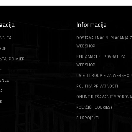
gacija
Informacije
VNICA
DOSTAVA I NAČINI PLAĆANJA 
WEBSHOP
HOP
REKLAMACIJE I POVRATI ZA
ŠTAJ PO MJERI
WEBSHOP
E
UVJETI PRODAJE ZA WEBSHOP
ENCE
POLITIKA PRIVATNOSTI
MA
ONLINE RJEŠAVANJE SPOROV
KT
KOLAČIĆI (COOKIES)
EU PROJEKTI