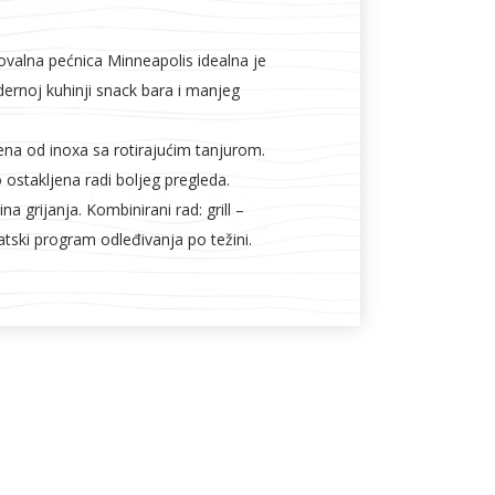
i
ovalna pećnica Minneapolis idealna je
rnoj kuhinji snack bara i manjeg
ena od inoxa sa rotirajućim tanjurom.
ostakljena radi boljeg pregleda.
na grijanja. Kombinirani rad: grill –
tski program odleđivanja po težini.