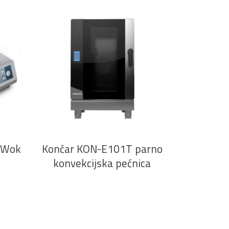
PROČITAJ VIŠE
5 Wok
Končar KON-E101T parno
konvekcijska pećnica