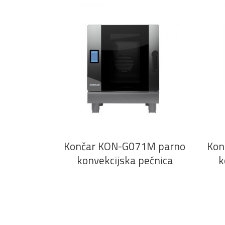
PROČITAJ VIŠE
Končar KON-G071M parno
Kon
konvekcijska pećnica
k