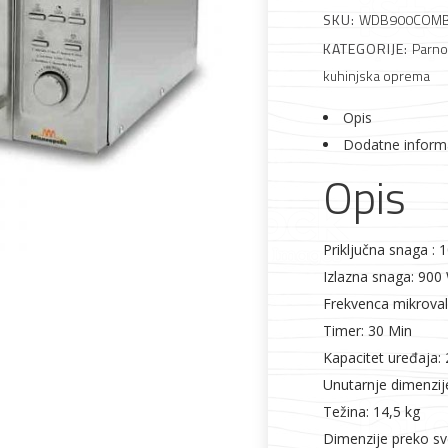
SKU:
WDB900COMB
KATEGORIJE:
Parno
Alati i pribor
Vrt i okućnica
Zaštitna
Rasvjeta
kuhinjska oprema
odjeća
Opis
Dodatne inform
Opis
Vrata i
Bijela tehnika
Metalna
Elektromaterija
Priključna snaga : 
dovratnici
galanterija
Izlazna snaga: 900
Frekvenca mikrova
Timer: 30 Min
Kapacitet uređaja: 2
Unutarnje dimenzi
Težina: 14,5 kg
Dimenzije preko s