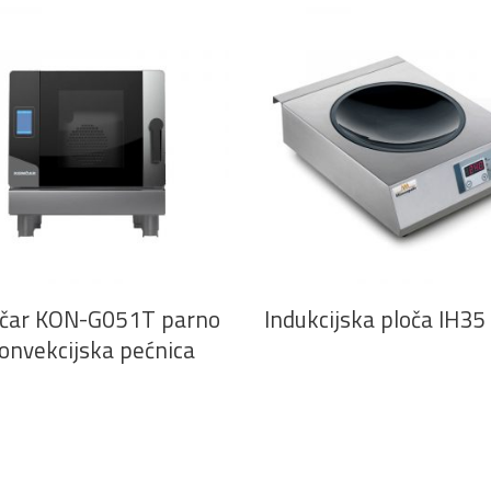
PROČITAJ VIŠE
PROČITAJ VIŠE
čar KON-G051T parno
Indukcijska ploča IH3
onvekcijska pećnica