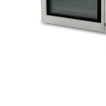
AKCIJA!
Pločasti
materijali
Građevinski
Vodomaterijal
materijali
Okovi za
Bicikli
namještaj