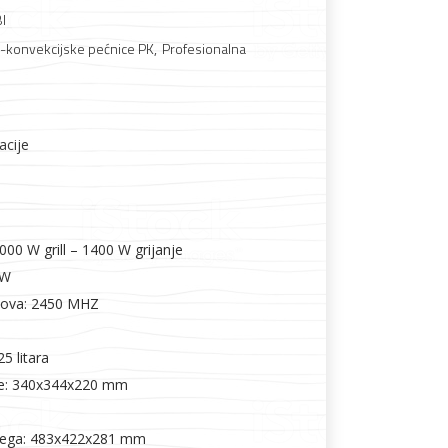
I
-konvekcijske pećnice PK
,
Profesionalna
Boje i lakovi
acije
l
Vijčana roba
1000 W grill – 1400 W grijanje
 W
lova: 2450 MHZ
5 litara
je: 340x344x220 mm
vega: 483x422x281 mm