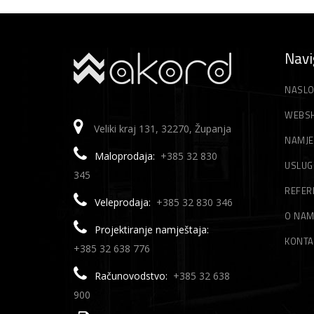
Navi
NASLO
WEBS
Veliki kraj 131, 32270, Županja
NAMJE
Maloprodaja:
+385 32 830
USLUG
345
REFER
Veleprodaja:
+385 32 830 346
O NA
Projektiranje namještaja:
KONTA
+385 32 638 776
Računovodstvo:
+385 32 638
900