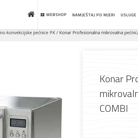
WEBSHOP
NAMJEŠTAJ PO MJERI
USLUGE
no-konvekcijske pećnice PK
/ Konar Profesionalna mikrovalna pećn
Konar Pr
mikroval
COMBI
 što je novo u ponudi