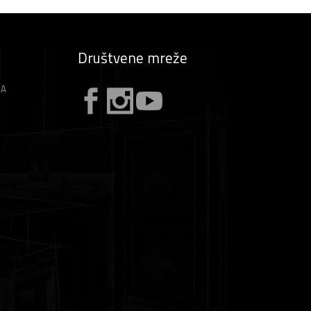
Društvene mreže
ZA
A