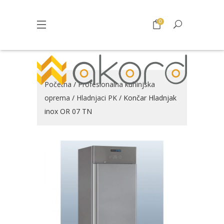
0
Početna
/
Profesionalna kuhinjska
oprema
/
Hladnjaci PK
/ Končar Hladnjak
inox OR 07 TN