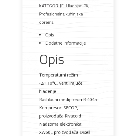
KATEGORIJE:
Hladnjaci PK
,
Profesionalna kuhinjska
oprema
Bijela
Metalna
Elektromaterijal
Vijčana
Okovi
tehnika
galanterija
roba
za
namještaj
Opis
Dodatne informacije
Opis
Bicikli
Temperaturni režim
-2/+10°C, ventilirajuće
hlađenje
Rashladni medij freon R 404a
Kompresor: SECOP,
proizvođača Rivacold
Nadzorna elektronika:
XW60L proizvođača Dixell