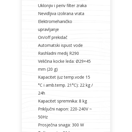
Uklonjiv i periv filter zraka
Nevidljiva izolirana vrata
Elektromehaničko
upravljanje
On/off prekidač
Automatski ispust vode
Rashladni medij R290
Veličina kocke leda: Ø29×45
mm (20 g)
Kapacitet (uz temp.vode 15
°C i amb.temp. 21°C): 22 kg /
24h
Kapacitet spremnika: 8 kg
Priključni napon: 220-240V ~
50Hz
Prosječna snaga: 300 W