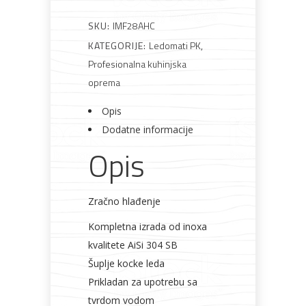
Rasvjeta
Boje i
Građevinski
Vodomaterijal
Vrata i
lakovi
materijali
dovratnici
SKU:
IMF28AHC
KATEGORIJE:
Ledomati PK
,
Profesionalna kuhinjska
oprema
Bijela
Metalna
Elektromaterijal
Vijčana
Okovi
Opis
tehnika
galanterija
roba
za
namještaj
Dodatne informacije
Opis
Zračno hlađenje
Bicikli
Kompletna izrada od inoxa
kvalitete AiSi 304 SB
Šuplje kocke leda
Prikladan za upotrebu sa
tvrdom vodom