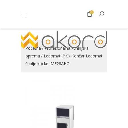
0
Početna
/
Profesionalna kuhinjska
oprema
/
Ledomati PK
/ Končar Ledomat
šuplje kocke IMF28AHC