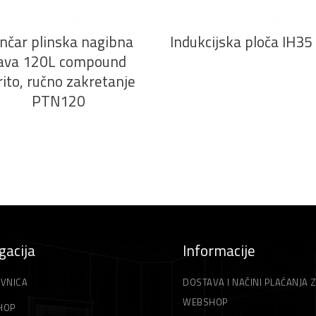
nčar plinska nagibna
Indukcijska ploča IH3
ava 120L compound
rito, ručno zakretanje
PTN120
gacija
Informacije
VNICA
DOSTAVA I NAČINI PLAĆANJA 
WEBSHOP
HOP