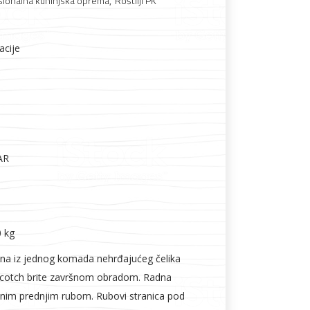
sionalna kuhinjska oprema
,
Roštilji PK
acije
Boje i lakovi
AR
l
Vijčana roba
0 kg
na iz jednog komada nehrđajućeg čelika
scotch brite završnom obradom. Radna
enim prednjim rubom. Rubovi stranica pod