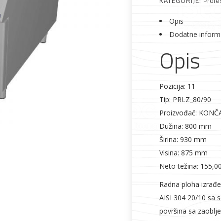
KATEGORIJE:
Profe
Opis
Dodatne inform
Opis
Alati i pribor
Vrt i okućnica
Zaštitna
Rasvjeta
odjeća
Pozicija: 11
Tip: PRLZ_80/90
Proizvođač: KONČ
Dužina: 800 mm
Širina: 930 mm
Visina: 875 mm
Vrata i
Bijela tehnika
Metalna
Elektromaterija
Neto težina: 155,0
dovratnici
galanterija
Radna ploha izrađe
AISI 304 20/10 sa 
površina sa zaoblj