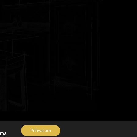
A
Prihvaćam
ama
.