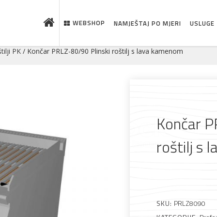
WEBSHOP
NAMJEŠTAJ PO MJERI
USLUGE
tilji PK
/ Končar PRLZ-80/90 Plinski roštilj s lava kamenom
Končar P
roštilj s
SKU:
PRLZ8090
 što je novo u ponudi