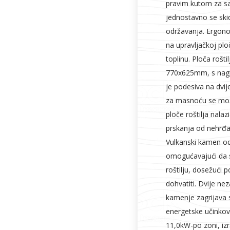
pravim kutom za sav
jednostavno se skid
održavanja. Ergono
na upravljačkoj plo
toplinu. Ploča rošti
770x625mm, s nagi
je podesiva na dvij
za masnoću se može 
ploče roštilja nala
prskanja od nehrđaj
Vulkanski kamen od
omogućavajući da s
roštilju, dosežući 
dohvatiti. Dvije ne
kamenje zagrijava 
energetske učinkov
11,0kW-po zoni, iz