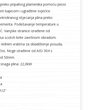
 preko pripalnog plamenika pomoću piezo
nom kapicom i ugrađene svjećice.
troliranog istjecanja plina preko
ementa. Podešavanje temperature u
C. Vanjske stranice izrađene od
 sa scotch brite završnom obradom.
 krilnim vratima za skladištenje posuda,
lično. Noge izrađene od AISI 304 s
 od 50mm.
 snaga plina: 22,0kW
Pa
Pa
 1/2″