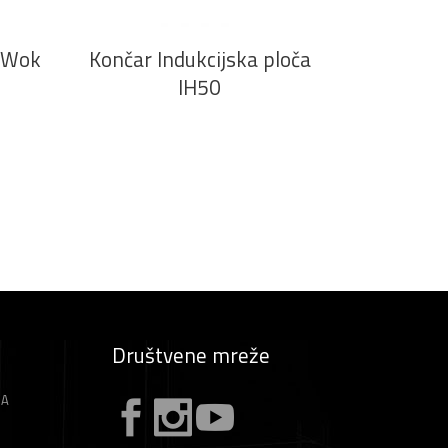
5 Wok
Končar Indukcijska ploča
IH50
Društvene mreže
ZA