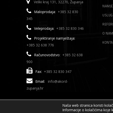
Veliki kraj 131, 32270, Županja
NAMJE
Maloprodaja:
+385 32 830
USLUG
345
REFER
Veleprodaja:
+385 32 830 346
O NA
Projektiranje namještaja:
KONTA
+385 32 638 776
Računovodstvo:
+385 32 638
900
Fax:
+385 32 830 347
Email:
info@akord-
zupanja.hr
Naša web stranica koristi kola
Informacije o kolačićima koje k