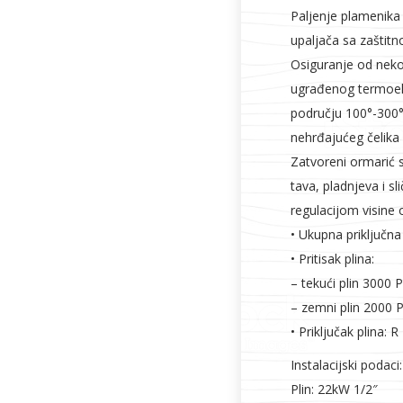
Paljenje plamenika
upaljača sa zaštit
Osiguranje od nekon
ugrađenog termoel
području 100°-300°
nehrđajućeg čelika
Zatvoreni ormarić s
tava, pladnjeva i s
regulacijom visine
• Ukupna priključna
• Pritisak plina:
– tekući plin 3000 
– zemni plin 2000 
• Priključak plina: R
Instalacijski podaci:
Plin: 22kW 1/2″