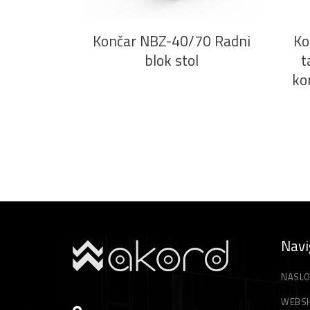
Končar NBZ-40/70 Radni
Ko
blok stol
t
ko
Navi
NASLO
WEBS