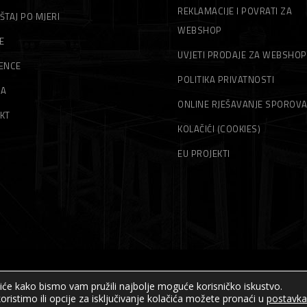
REKLAMACIJE I POVRATI ZA
ŠTAJ PO MJERI
WEBSHOP
E
UVJETI PRODAJE ZA WEBSHOP
ENCE
POLITIKA PRIVATNOSTI
MA
ONLINE RJEŠAVANJE SPOROV
KT
KOLAČIĆI (COOKIES)
EU PROJEKTI
čiće kako bismo vam pružili najbolje moguće korisničko iskustvo.
© Sva prava pridržana – Akord – 2019
oristimo ili opcije za isključivanje kolačića možete pronaći u
postavk