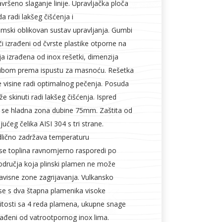
ršeno slaganje linije. Upravljačka ploča
a radi lakšeg čišćenja i
mski oblikovan sustav upravljanja. Gumbi
či izrađeni od čvrste plastike otporne na
lja izrađena od inox rešetki, dimenzija
bom prema ispustu za masnoću. Rešetka
e visine radi optimalnog pečenja. Posuda
skinuti radi lakšeg čišćenja. Ispred
zi se hladna zona dubine 75mm. Zaštita od
ućeg čelika AISI 304 s tri strane.
lično zadržava temperaturu
e toplina ravnomjerno rasporedi po
područja koja plinski plamen ne može
zavisne zone zagrijavanja. Vulkansko
se s dva štapna plamenika visoke
itosti sa 4 reda plamena, ukupne snage
rađeni od vatrootpornog inox lima.