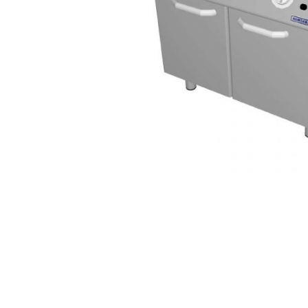
AKCIJA!
Pločasti
materijali
Građevinski
Vodomaterijal
materijali